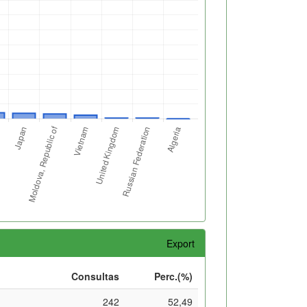
Export
Consultas
Perc.(%)
242
52,49