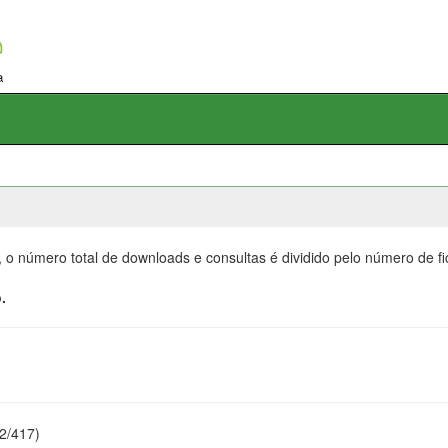
, o número total de downloads e consultas é dividido pelo número de f
.
22/417)