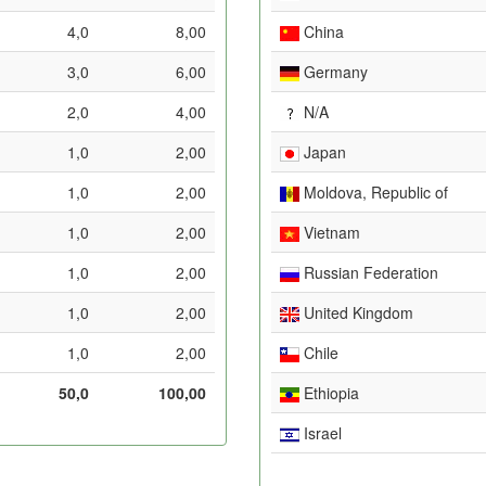
4,0
8,00
China
3,0
6,00
Germany
2,0
4,00
N/A
1,0
2,00
Japan
1,0
2,00
Moldova, Republic of
1,0
2,00
Vietnam
1,0
2,00
Russian Federation
1,0
2,00
United Kingdom
1,0
2,00
Chile
50,0
100,00
Ethiopia
Israel