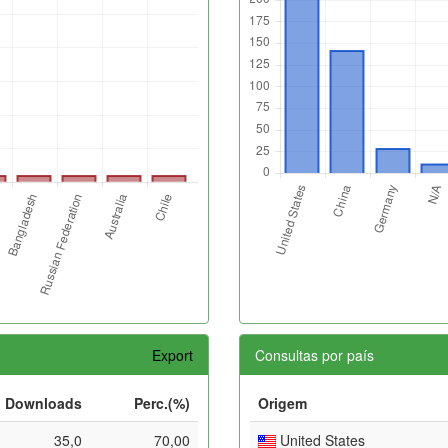
Export
Consultas por país
Downloads
Perc.(%)
Origem
35,0
70,00
United States