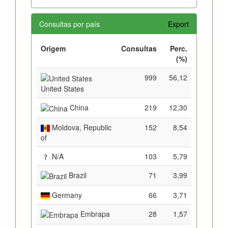
Consultas por país
Export
Origem
Consultas
Perc.
(%)
999
56,12
United States
China
219
12,30
Moldova, Republic
152
8,54
of
N/A
103
5,79
Brazil
71
3,99
Germany
66
3,71
Embrapa
28
1,57