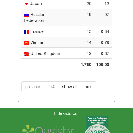
Japan
20
1,12
Russian
19
1,07
Federation
France
15
0,84
Vietnam
14
0,79
United Kingdom
12
0,67
1.780
100,00
previous
1/4
show all
next
Indexado por