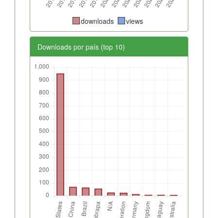
downloads
views
Downloads por país (top 10)