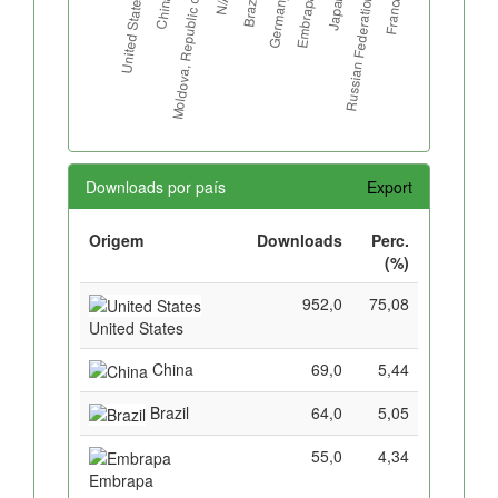
Downloads por país
Export
Origem
Downloads
Perc.
(%)
952,0
75,08
United States
China
69,0
5,44
Brazil
64,0
5,05
55,0
4,34
Embrapa