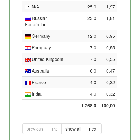
N/A
25,0
1,97
Russian
23,0
1,81
Federation
Germany
12,0
0,95
Paraguay
7,0
0,55
United Kingdom
7,0
0,55
Australia
6,0
0,47
France
4,0
0,32
India
4,0
0,32
1.268,0
100,00
previous
1/3
show all
next