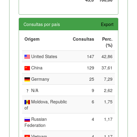
Consultas por país
Export
Origem
Consultas
Perc.
(%)
United States
147
42,86
China
129
37,61
Germany
25
7,29
N/A
9
2,62
Moldova, Republic
6
1,75
of
Russian
4
1,17
Federation
Vietnam
4
1,17