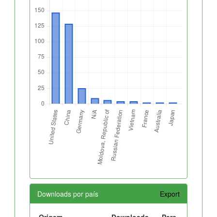
Downloads por país
Export
Origem
Downloads
Perc.