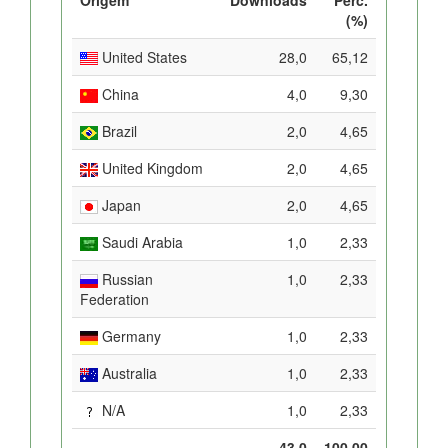
(%)
United States
28,0
65,12
China
4,0
9,30
Brazil
2,0
4,65
United Kingdom
2,0
4,65
Japan
2,0
4,65
Saudi Arabia
1,0
2,33
Russian
1,0
2,33
Federation
Germany
1,0
2,33
Australia
1,0
2,33
N/A
1,0
2,33
43,0
100,00