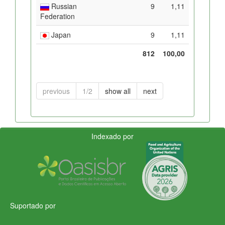
Russian
9
1,11
Federation
Japan
9
1,11
812
100,00
previous
1/2
show all
next
Indexado por
Suportado por