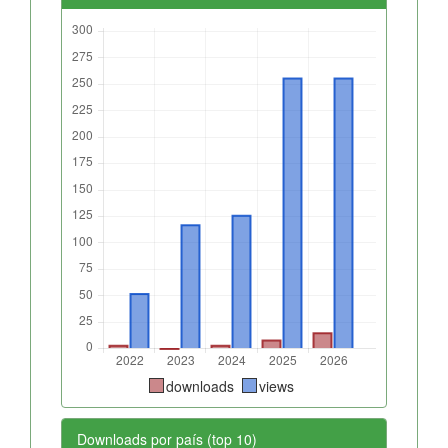
downloads
views
Downloads por país (top 10)