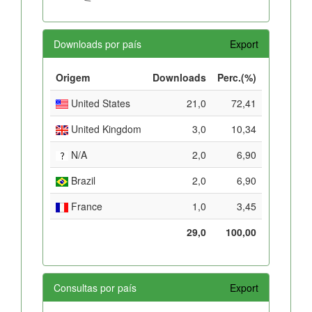
Downloads por país
Export
Origem
Downloads
Perc.(%)
United States
21,0
72,41
United Kingdom
3,0
10,34
N/A
2,0
6,90
Brazil
2,0
6,90
France
1,0
3,45
29,0
100,00
Consultas por país
Export