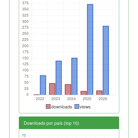
downloads
views
Downloads por país (top 10)