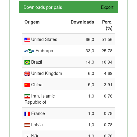
Downloads por país
Export
Origem
Downloads
Perc.
(%)
United States
66,0
51,56
Embrapa
33,0
25,78
Brazil
14,0
10,94
United Kingdom
6,0
4,69
China
5,0
3,91
Iran, Islamic
1,0
0,78
Republic of
France
1,0
0,78
Latvia
1,0
0,78
N/A
1,0
0,78