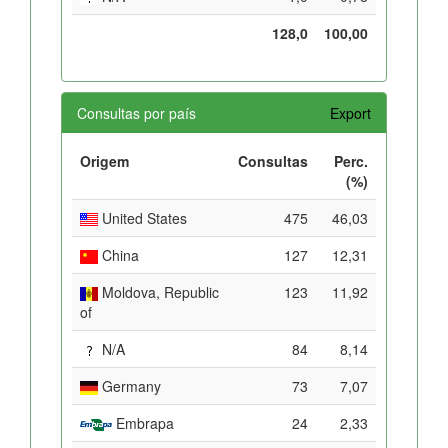
128,0
100,00
Consultas por país
Export
Origem
Consultas
Perc.
(%)
United States
475
46,03
China
127
12,31
Moldova, Republic
123
11,92
of
N/A
84
8,14
Germany
73
7,07
Embrapa
24
2,33