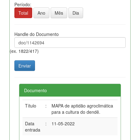
Período:
Total
Ano
Mês
Dia
Handle do Documento
(ex. 1822/417)
Documento
Título
:
MAPA de aptidão agroclimática
para a cultura do dendê.
Data
:
11-05-2022
entrada