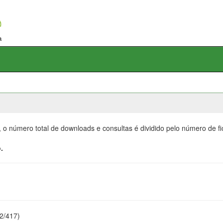
, o número total de downloads e consultas é dividido pelo número de f
.
22/417)