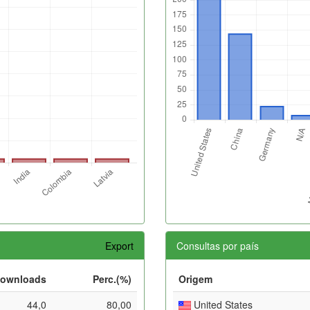
Export
Consultas por país
ownloads
Perc.(%)
Origem
44,0
80,00
United States