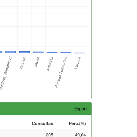
Export
Consultas
Perc.(%)
205
49,64