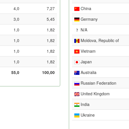
4,0
7,27
China
3,0
5,45
Germany
1,0
1,82
N/A
1,0
1,82
Moldova, Republic of
1,0
1,82
Vietnam
1,0
1,82
Japan
55,0
100,00
Australia
Russian Federation
United Kingdom
India
Ukraine