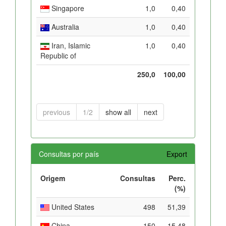
Singapore
1,0
0,40
Australia
1,0
0,40
Iran, Islamic
1,0
0,40
Republic of
250,0
100,00
previous
1/2
show all
next
Consultas por país
Export
Origem
Consultas
Perc.
(%)
United States
498
51,39
China
150
15,48