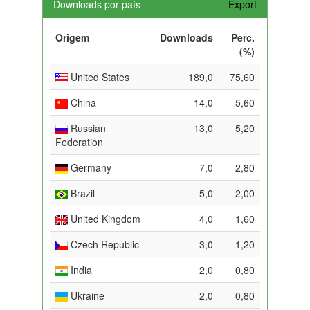
Downloads por país
Export
Origem
Downloads
Perc.
(%)
United States
189,0
75,60
China
14,0
5,60
Russian
13,0
5,20
Federation
Germany
7,0
2,80
Brazil
5,0
2,00
United Kingdom
4,0
1,60
Czech Republic
3,0
1,20
India
2,0
0,80
Ukraine
2,0
0,80