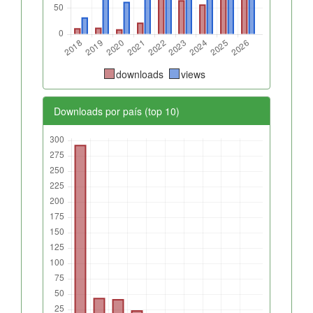
downloads
views
Downloads por país (top 10)