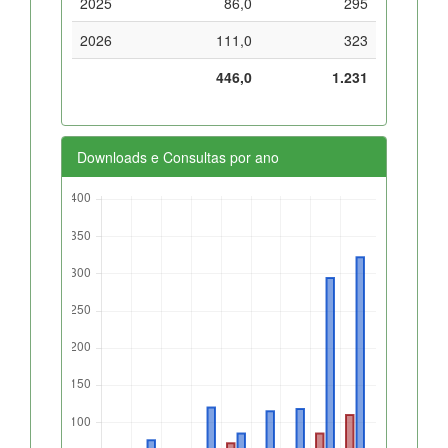
2025
86,0
295
2026
111,0
323
446,0
1.231
Downloads e Consultas por ano