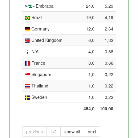
Embrapa
24,0
5,29
Brazil
19,0
4,19
Germany
12,0
2,64
United Kingdom
6,0
1,32
N/A
4,0
0,88
France
3,0
0,66
Singapore
1,0
0,22
Thailand
1,0
0,22
Sweden
1,0
0,22
454,0
100,00
previous
1/2
show all
next