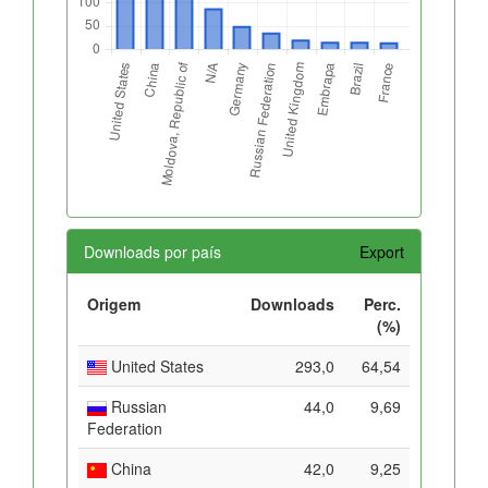
Downloads por país
Export
Origem
Downloads
Perc.
(%)
United States
293,0
64,54
Russian
44,0
9,69
Federation
China
42,0
9,25