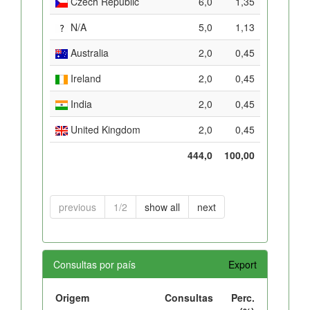
Czech Republic
6,0
1,35
N/A
5,0
1,13
Australia
2,0
0,45
Ireland
2,0
0,45
India
2,0
0,45
United Kingdom
2,0
0,45
444,0
100,00
previous
1/2
show all
next
Consultas por país
Export
Origem
Consultas
Perc.