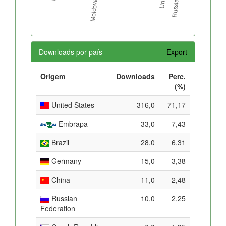
Downloads por país
Export
Origem
Downloads
Perc.
(%)
United States
316,0
71,17
Embrapa
33,0
7,43
Brazil
28,0
6,31
Germany
15,0
3,38
China
11,0
2,48
Russian
10,0
2,25
Federation