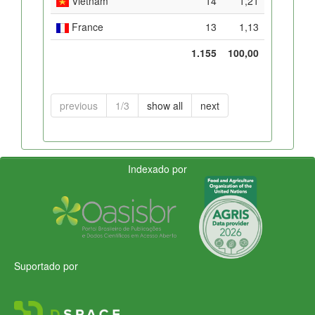
Vietnam
14
1,21
France
13
1,13
1.155
100,00
previous
1/3
show all
next
Indexado por
Suportado por