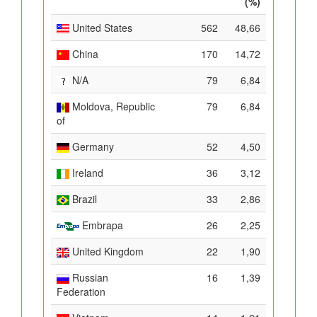
(%)
United States
562
48,66
China
170
14,72
N/A
79
6,84
Moldova, Republic
79
6,84
of
Germany
52
4,50
Ireland
36
3,12
Brazil
33
2,86
Embrapa
26
2,25
United Kingdom
22
1,90
Russian
16
1,39
Federation