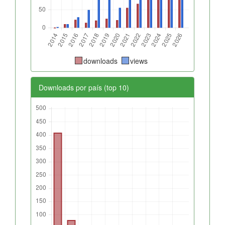
downloads
views
Downloads por país (top 10)