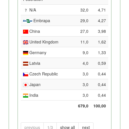
N/A
32,0
4,71
Embrapa
29,0
4,27
China
27,0
3,98
United Kingdom
11,0
1,62
Germany
9,0
1,33
Latvia
4,0
0,59
Czech Republic
3,0
0,44
Japan
3,0
0,44
India
3,0
0,44
679,0
100,00
previous
1/3
show all
next