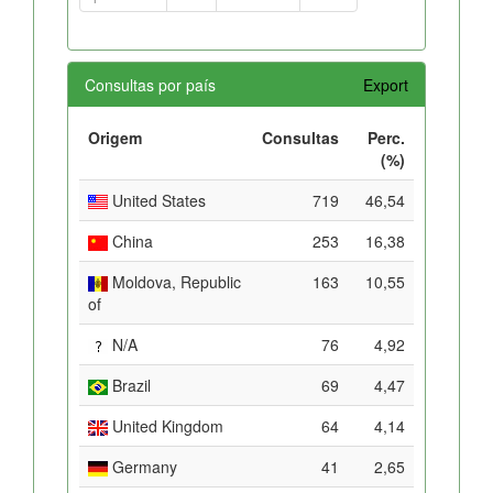
Consultas por país
Export
Origem
Consultas
Perc.
(%)
United States
719
46,54
China
253
16,38
Moldova, Republic
163
10,55
of
N/A
76
4,92
Brazil
69
4,47
United Kingdom
64
4,14
Germany
41
2,65