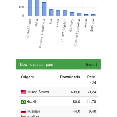
Downloads por país
Export
Origem
Downloads
Perc.
(%)
United States
409,0
60,24
Brazil
80,0
11,78
Russian
44,0
6,48
Federation