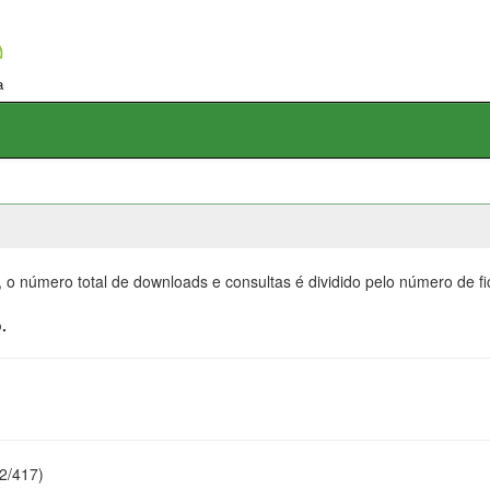
, o número total de downloads e consultas é dividido pelo número de f
.
22/417)