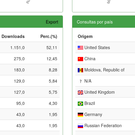
Export
Consultas por país
Downloads
Perc.(%)
Origem
1.151,0
52,11
United States
275,0
12,45
China
183,0
8,28
Moldova, Republic of
129,0
5,84
N/A
127,0
5,75
United Kingdom
95,0
4,30
Brazil
43,0
1,95
Germany
43,0
1,95
Russian Federation