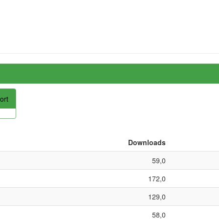
ort
Downloads
59,0
172,0
129,0
58,0