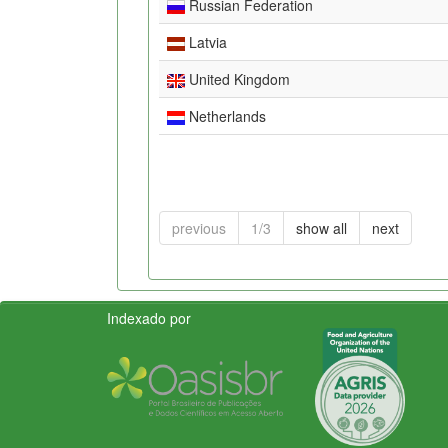
Russian Federation
Latvia
United Kingdom
Netherlands
previous
1/3
show all
next
Indexado por