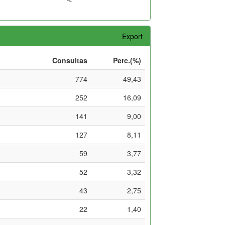
Export
Consultas
Perc.(%)
774
49,43
252
16,09
141
9,00
127
8,11
59
3,77
52
3,32
43
2,75
22
1,40