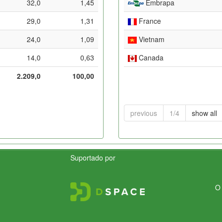
32,0
1,45
Embrapa
29,0
1,31
France
24,0
1,09
Vietnam
14,0
0,63
Canada
2.209,0
100,00
previous
1/4
show all
Suportado por
O 