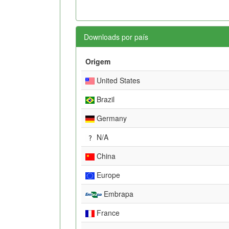
Downloads por país
Origem
United States
Brazil
Germany
N/A
China
Europe
Embrapa
France