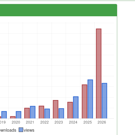
ownloads
views