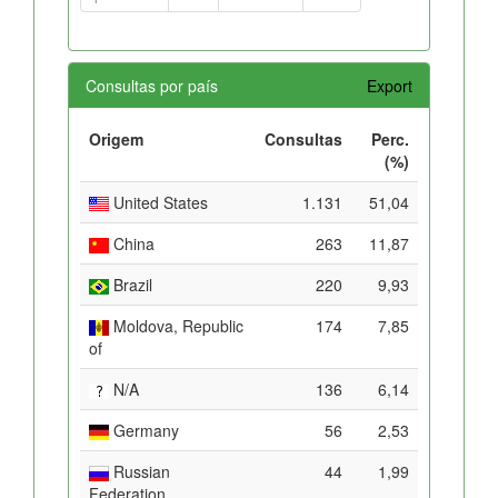
Consultas por país
Export
Origem
Consultas
Perc.
(%)
United States
1.131
51,04
China
263
11,87
Brazil
220
9,93
Moldova, Republic
174
7,85
of
N/A
136
6,14
Germany
56
2,53
Russian
44
1,99
Federation