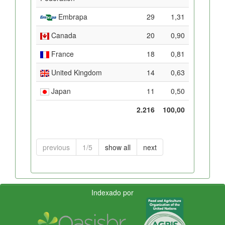
Embrapa
29
1,31
Canada
20
0,90
France
18
0,81
United Kingdom
14
0,63
Japan
11
0,50
2.216
100,00
previous
1/5
show all
next
Indexado por