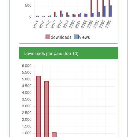
downloads
views
Downloads por país (top 10)