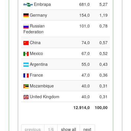
Embrapa
681,0
5,27
Germany
154,0
1,19
Russian
101,0
0,78
Federation
China
74,0
0,57
Mexico
67,0
0,52
Argentina
55,0
0,43
France
47,0
0,36
Mozambique
40,0
0,31
United Kingdom
40,0
0,31
12.914,0
100,00
previous
1/6
show all
next