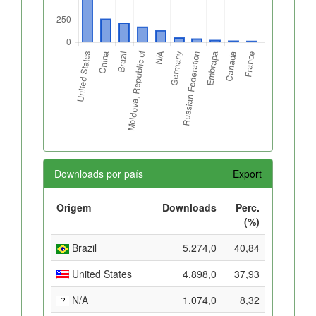
Downloads por país
Export
Origem
Downloads
Perc.
(%)
Brazil
5.274,0
40,84
United States
4.898,0
37,93
N/A
1.074,0
8,32