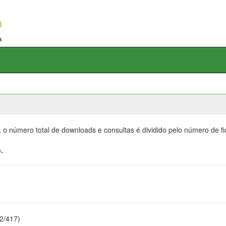
, o número total de downloads e consultas é dividido pelo número de f
.
22/417)