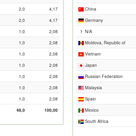
2,0
4,17
China
2,0
4,17
Germany
1,0
2,08
N/A
1,0
2,08
Moldova, Republic of
1,0
2,08
Vietnam
1,0
2,08
Japan
1,0
2,08
Russian Federation
1,0
2,08
Malaysia
1,0
2,08
Spain
48,0
100,00
Mexico
South Africa