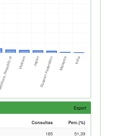
Export
Consultas
Perc.(%)
185
51,39