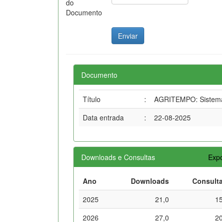
do
Documento
Documento
Título
:
AGRITEMPO: Sistema 
Data entrada
:
22-08-2025
Downloads e Consultas
Expo
Ano
Downloads
Consult
2025
21,0
1
2026
27,0
2