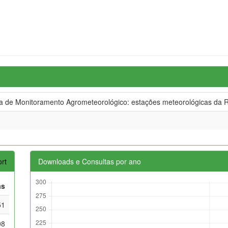
de Monitoramento Agrometeorológico: estações meteorológicas da R
rt
Downloads e Consultas por ano
as
51
08