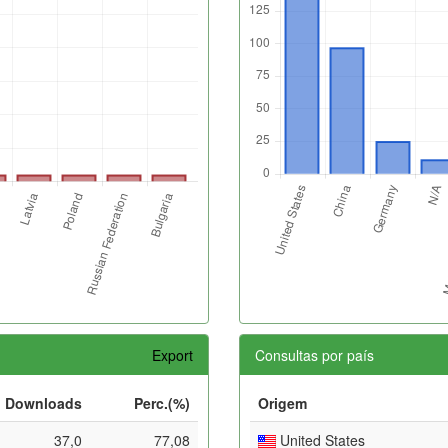
Export
Consultas por país
Downloads
Perc.(%)
Origem
37,0
77,08
United States