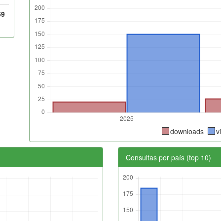
59
downloads
v
Consultas por país (top 10)