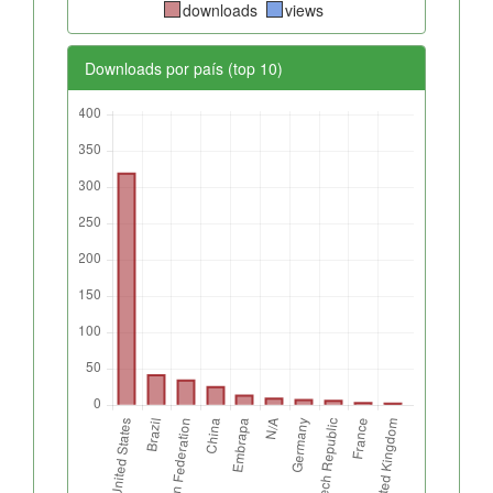
downloads
views
Downloads por país (top 10)