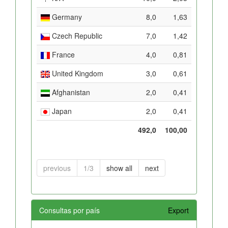
Germany
8,0
1,63
Czech Republic
7,0
1,42
France
4,0
0,81
United Kingdom
3,0
0,61
Afghanistan
2,0
0,41
Japan
2,0
0,41
492,0
100,00
previous
1/3
show all
next
Consultas por país
Export