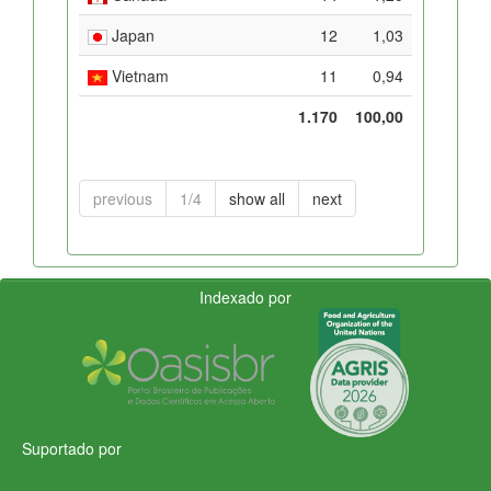
Japan
12
1,03
Vietnam
11
0,94
1.170
100,00
previous
1/4
show all
next
Indexado por
Suportado por