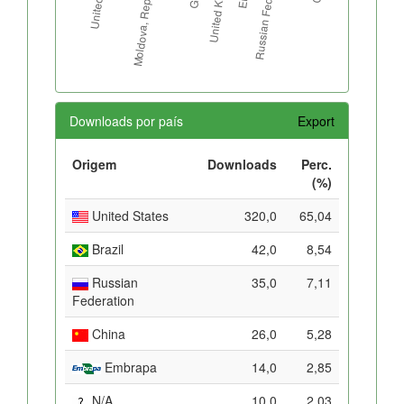
Downloads por país
Export
Origem
Downloads
Perc.
(%)
United States
320,0
65,04
Brazil
42,0
8,54
Russian
35,0
7,11
Federation
China
26,0
5,28
Embrapa
14,0
2,85
N/A
10,0
2,03