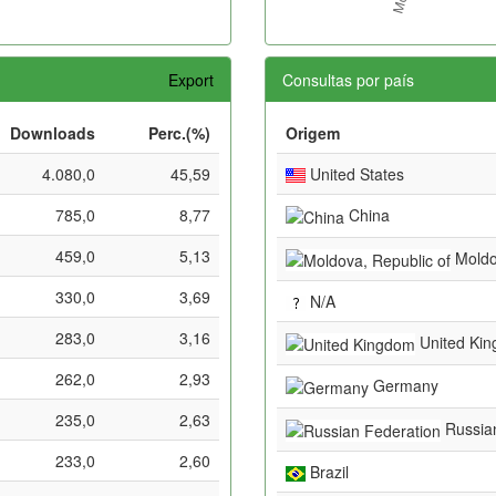
Export
Consultas por país
Downloads
Perc.(%)
Origem
4.080,0
45,59
United States
785,0
8,77
China
459,0
5,13
Moldo
330,0
3,69
N/A
283,0
3,16
United Ki
262,0
2,93
Germany
235,0
2,63
Russian
233,0
2,60
Brazil