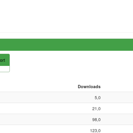
ort
Downloads
5,0
21,0
98,0
123,0