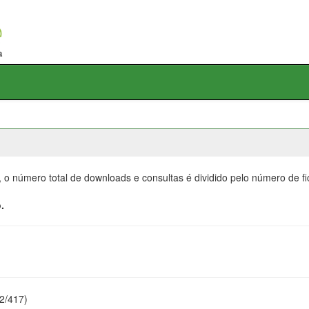
, o número total de downloads e consultas é dividido pelo número de f
.
22/417)