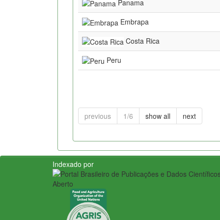
Panama
Embrapa
Costa Rica
Peru
previous
1/6
show all
next
Indexado por