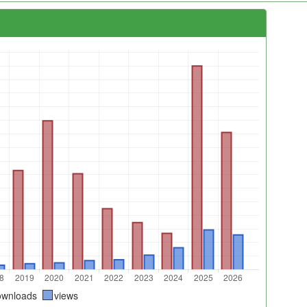
ownloads
views