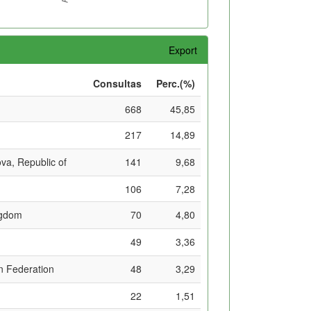
Export
Consultas
Perc.(%)
668
45,85
217
14,89
va, Republic of
141
9,68
106
7,28
ngdom
70
4,80
49
3,36
 Federation
48
3,29
22
1,51