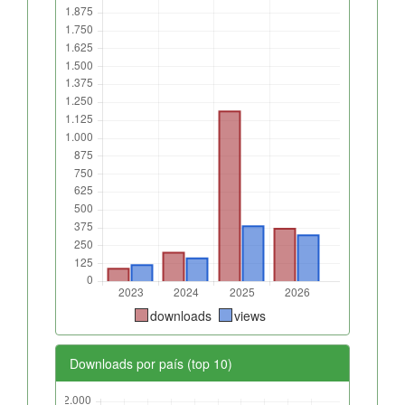
downloads
views
Downloads por país (top 10)