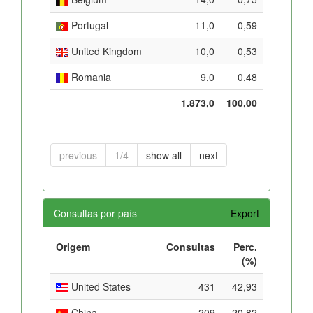
Portugal
11,0
0,59
United Kingdom
10,0
0,53
Romania
9,0
0,48
1.873,0
100,00
previous
1/4
show all
next
Consultas por país
Export
Origem
Consultas
Perc.
(%)
United States
431
42,93
China
209
20,82