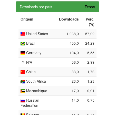
Downloads por país
Export
Origem
Downloads
Perc.
(%)
United States
1.068,0
57,02
Brazil
455,0
24,29
Germany
104,0
5,55
N/A
56,0
2,99
China
33,0
1,76
South Africa
23,0
1,23
Mozambique
17,0
0,91
Russian
14,0
0,75
Federation
Belgium
14,0
0,75