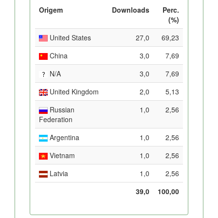
Origem
Downloads
Perc.
(%)
United States
27,0
69,23
China
3,0
7,69
N/A
3,0
7,69
United Kingdom
2,0
5,13
Russian
1,0
2,56
Federation
Argentina
1,0
2,56
Vietnam
1,0
2,56
Latvia
1,0
2,56
39,0
100,00