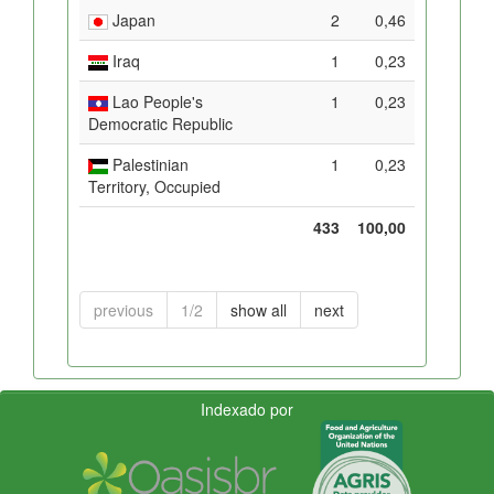
Japan
2
0,46
Iraq
1
0,23
Lao People's
1
0,23
Democratic Republic
Palestinian
1
0,23
Territory, Occupied
433
100,00
previous
1/2
show all
next
Indexado por