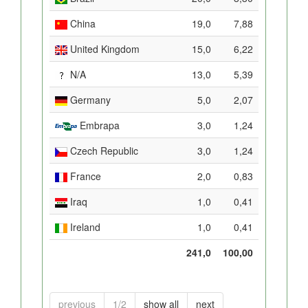
China
19,0
7,88
United Kingdom
15,0
6,22
N/A
13,0
5,39
Germany
5,0
2,07
Embrapa
3,0
1,24
Czech Republic
3,0
1,24
France
2,0
0,83
Iraq
1,0
0,41
Ireland
1,0
0,41
241,0
100,00
previous
1/2
show all
next