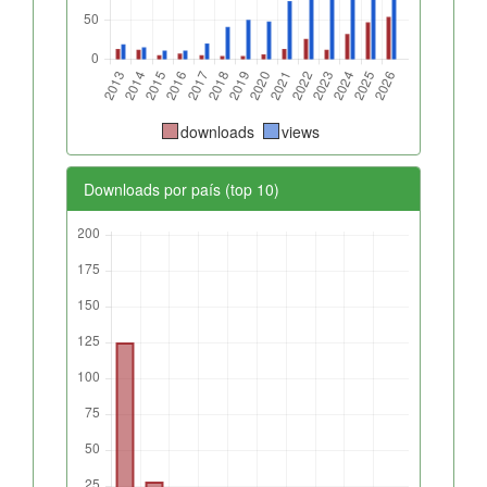
downloads
views
Downloads por país (top 10)