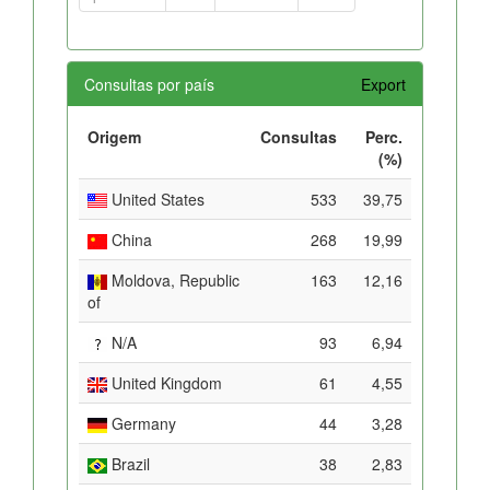
Consultas por país
Export
Origem
Consultas
Perc.
(%)
United States
533
39,75
China
268
19,99
Moldova, Republic
163
12,16
of
N/A
93
6,94
United Kingdom
61
4,55
Germany
44
3,28
Brazil
38
2,83