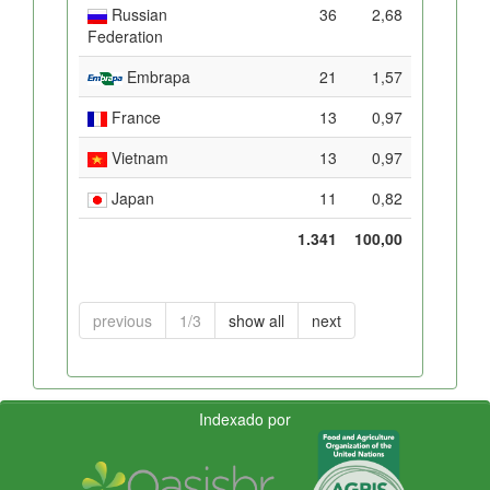
Russian
36
2,68
Federation
Embrapa
21
1,57
France
13
0,97
Vietnam
13
0,97
Japan
11
0,82
1.341
100,00
previous
1/3
show all
next
Indexado por