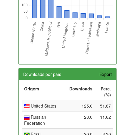
Downloads por país
Export
Origem
Downloads
Perc.
(%)
United States
125,0
51,87
Russian
28,0
11,62
Federation
Brazil
20,0
8,30