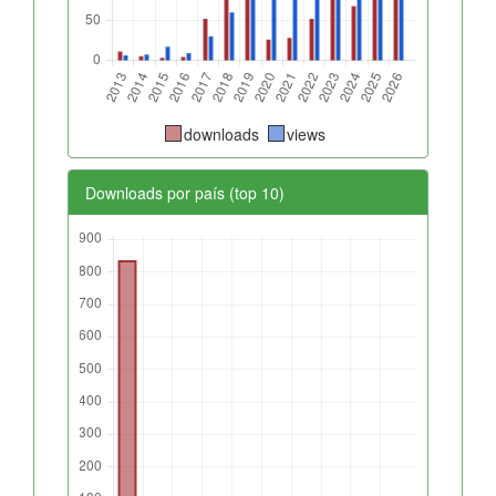
downloads
views
Downloads por país (top 10)