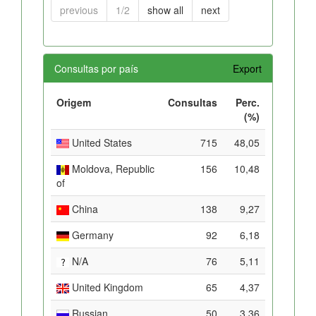
previous
1/2
show all
next
Consultas por país
Export
Origem
Consultas
Perc.
(%)
United States
715
48,05
Moldova, Republic
156
10,48
of
China
138
9,27
Germany
92
6,18
N/A
76
5,11
United Kingdom
65
4,37
Russian
50
3,36