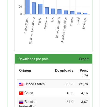
Downloads por país
Export
Origem
Downloads
Perc.
(%)
United States
835,0
82,76
China
42,0
4,16
Russian
37,0
3,67
Federation