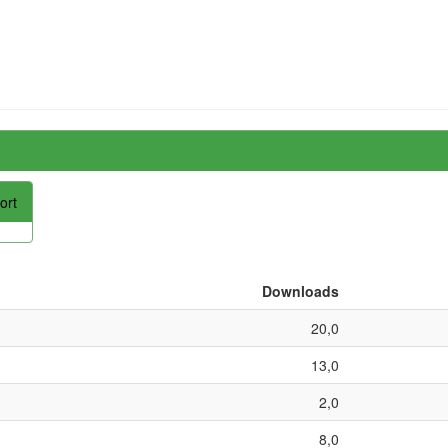
ort
Downloads
20,0
13,0
2,0
8,0