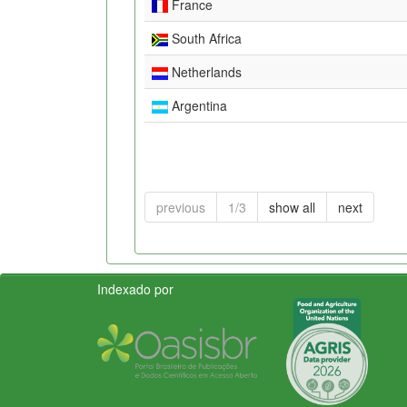
France
South Africa
Netherlands
Argentina
previous
1/3
show all
next
Indexado por