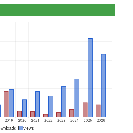
ownloads
views