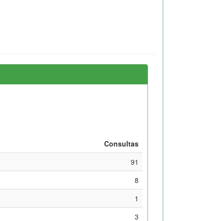
Consultas
91
8
1
3