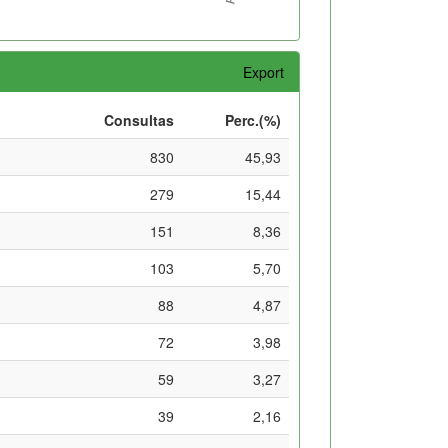
Export
Consultas
Perc.(%)
830
45,93
279
15,44
151
8,36
103
5,70
88
4,87
72
3,98
59
3,27
39
2,16