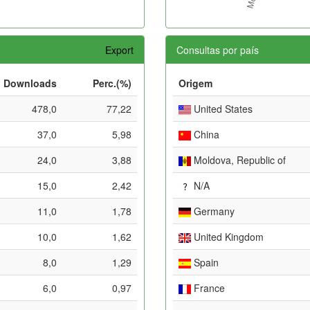
Export
Consultas por país
Downloads
Perc.(%)
Origem
478,0
77,22
United States
37,0
5,98
China
24,0
3,88
Moldova, Republic of
15,0
2,42
N/A
11,0
1,78
Germany
10,0
1,62
United Kingdom
8,0
1,29
Spain
6,0
0,97
France