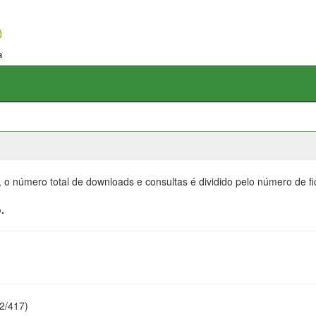
, o número total de downloads e consultas é dividido pelo número de f
.
22/417)