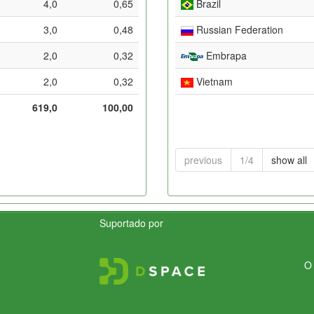
4,0
0,65
Brazil
3,0
0,48
Russian Federation
2,0
0,32
Embrapa
2,0
0,32
Vietnam
619,0
100,00
previous
1/4
show all
Suportado por
O 