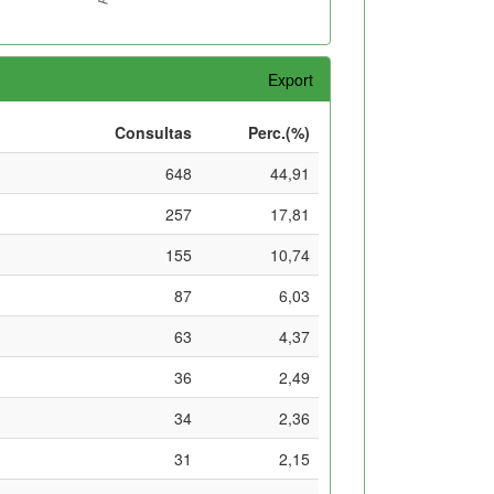
Export
Consultas
Perc.(%)
648
44,91
257
17,81
155
10,74
87
6,03
63
4,37
36
2,49
34
2,36
31
2,15