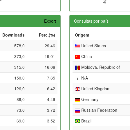
Export
Consultas por país
Downloads
Perc.(%)
Origem
578,0
29,46
United States
373,0
19,01
China
315,0
16,06
Moldova, Republic of
150,0
7,65
N/A
126,0
6,42
United Kingdom
88,0
4,49
Germany
73,0
3,72
Russian Federation
69,0
3,52
Brazil