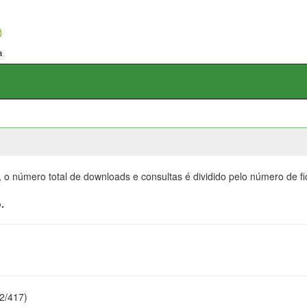
, o número total de downloads e consultas é dividido pelo número de f
.
22/417)