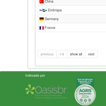
China
Embrapa
Germany
France
previous
1/4
show all
next
Indexado por