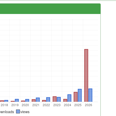
ownloads
views