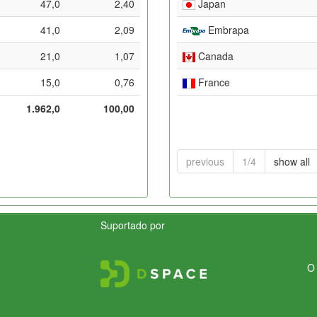
47,0
2,40
Japan
41,0
2,09
Embrapa
21,0
1,07
Canada
15,0
0,76
France
1.962,0
100,00
previous
1/4
show all
Suportado por
O 