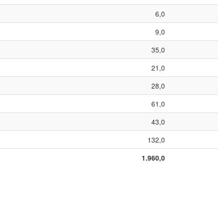
6,0
9,0
35,0
21,0
28,0
61,0
43,0
132,0
1.960,0