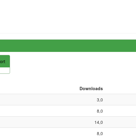
ort
Downloads
3,0
8,0
14,0
8,0