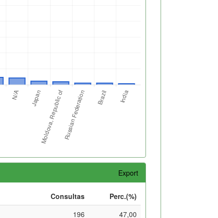
Export
Consultas
Perc.(%)
196
47,00