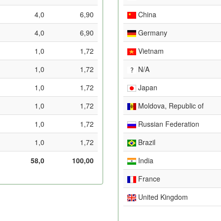
4,0
6,90
China
4,0
6,90
Germany
1,0
1,72
Vietnam
1,0
1,72
N/A
1,0
1,72
Japan
1,0
1,72
Moldova, Republic of
1,0
1,72
Russian Federation
1,0
1,72
Brazil
58,0
100,00
India
France
United Kingdom