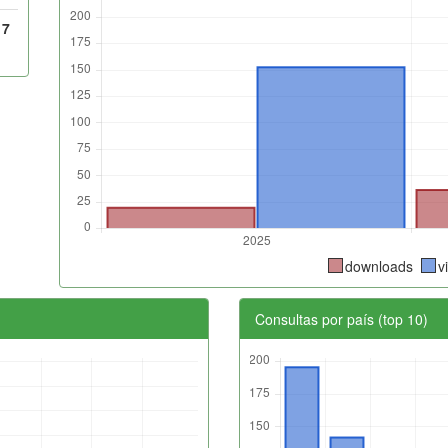
17
downloads
v
Consultas por país (top 10)