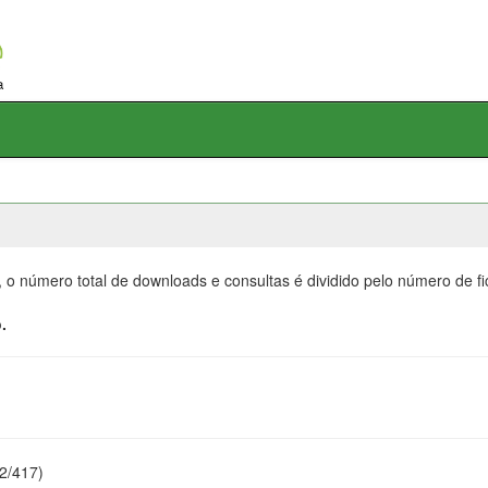
, o número total de downloads e consultas é dividido pelo número de f
.
22/417)