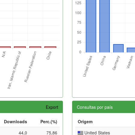
Export
Consultas por país
Downloads
Perc.(%)
Origem
44,0
75,86
United States