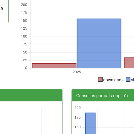
69
downloads
v
Consultas por país (top 10)