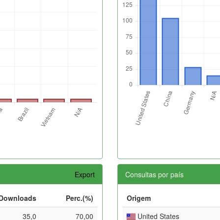
Export
Consultas por país
Downloads
Perc.(%)
Origem
35,0
70,00
United States