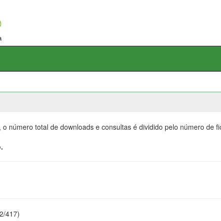
, o número total de downloads e consultas é dividido pelo número de f
.
22/417)