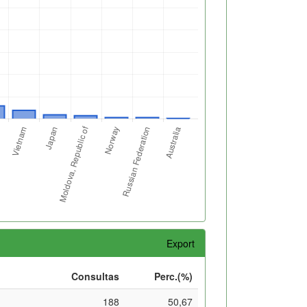
Export
Consultas
Perc.(%)
188
50,67