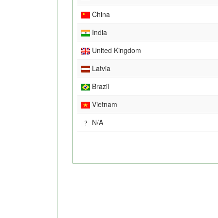
China
India
United Kingdom
Latvia
Brazil
Vietnam
N/A