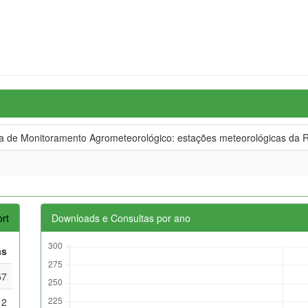
de Monitoramento Agrometeorológico: estações meteorológicas da R
rt
Downloads e Consultas por ano
as
57
12