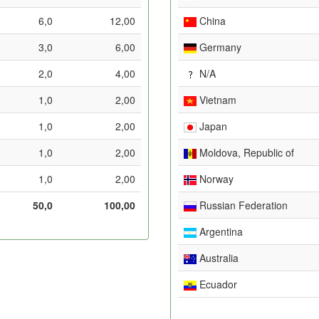
6,0
12,00
China
3,0
6,00
Germany
2,0
4,00
N/A
1,0
2,00
Vietnam
1,0
2,00
Japan
1,0
2,00
Moldova, Republic of
1,0
2,00
Norway
50,0
100,00
Russian Federation
Argentina
Australia
Ecuador