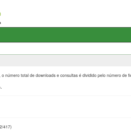
, o número total de downloads e consultas é dividido pelo número de f
.
22/417)