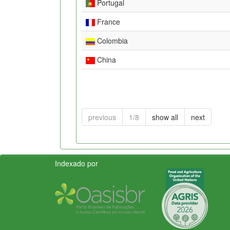
Portugal
France
Colombia
China
previous
1/8
show all
next
Indexado por