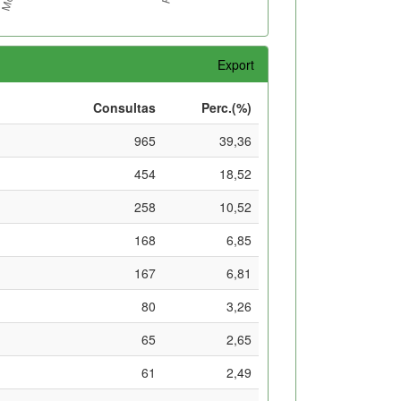
Export
Consultas
Perc.(%)
965
39,36
454
18,52
258
10,52
168
6,85
167
6,81
80
3,26
65
2,65
61
2,49