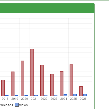
ownloads
views