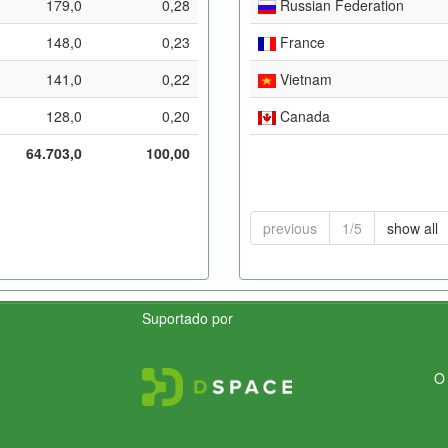
179,0
0,28
Russian Federation
148,0
0,23
France
141,0
0,22
Vietnam
128,0
0,20
Canada
64.703,0
100,00
previous
1/5
show all
Suportado por
O 