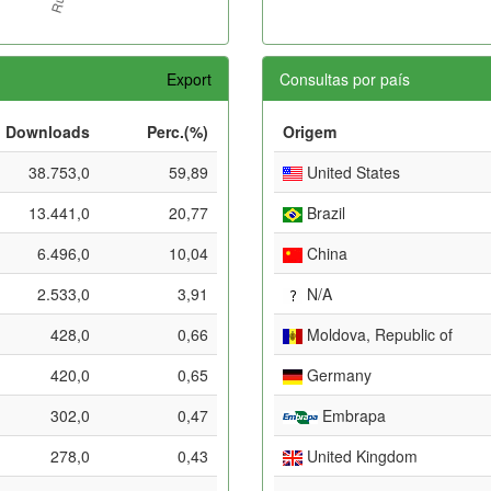
Export
Consultas por país
Downloads
Perc.(%)
Origem
38.753,0
59,89
United States
13.441,0
20,77
Brazil
6.496,0
10,04
China
2.533,0
3,91
N/A
428,0
0,66
Moldova, Republic of
420,0
0,65
Germany
302,0
0,47
Embrapa
278,0
0,43
United Kingdom