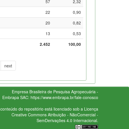
57
2,32
22
0,90
20
0,82
13
0,53
2.452
100,00
next
Empresa Brasileira de Pesquisa Agropecuária -
Embrapa
SAC:
https://www.embrapa.br/fale-conosco
conteúdo do repositório está licenciado sob a Licença
Creative Commons
Atribuição - NãoComercial -
SemDerivações 4.0 Internacional.