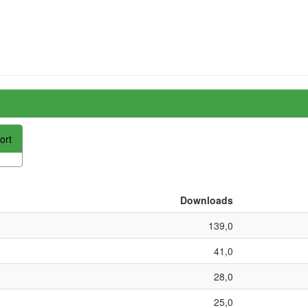
ort
Downloads
139,0
41,0
28,0
25,0