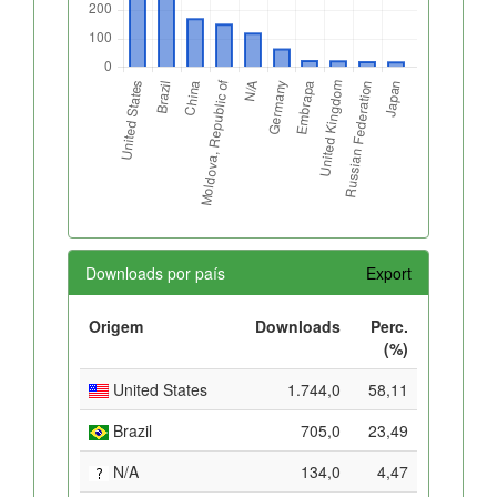
Downloads por país
Export
Origem
Downloads
Perc.
(%)
United States
1.744,0
58,11
Brazil
705,0
23,49
N/A
134,0
4,47