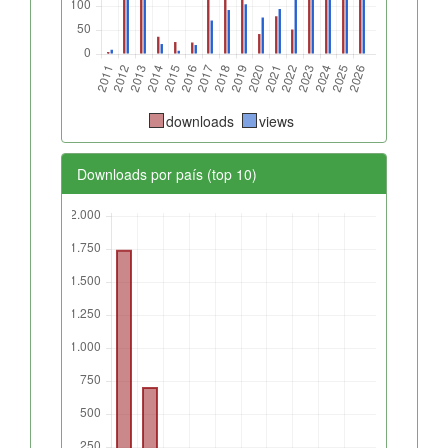
downloads
views
Downloads por país (top 10)