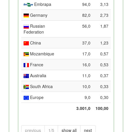
Embrapa
94,0
3,13
Germany
82,0
2,73
Russian
56,0
1,87
Federation
China
37,0
1,23
Mozambique
17,0
0,57
France
16,0
0,53
Australia
11,0
0,37
South Africa
10,0
0,33
Europe
9,0
0,30
3.001,0
100,00
previous
1/5
show all
next