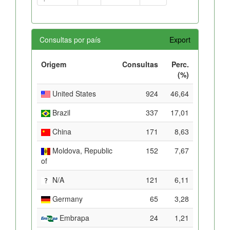
Consultas por país
Export
Origem
Consultas
Perc.
(%)
United States
924
46,64
Brazil
337
17,01
China
171
8,63
Moldova, Republic
152
7,67
of
N/A
121
6,11
Germany
65
3,28
Embrapa
24
1,21