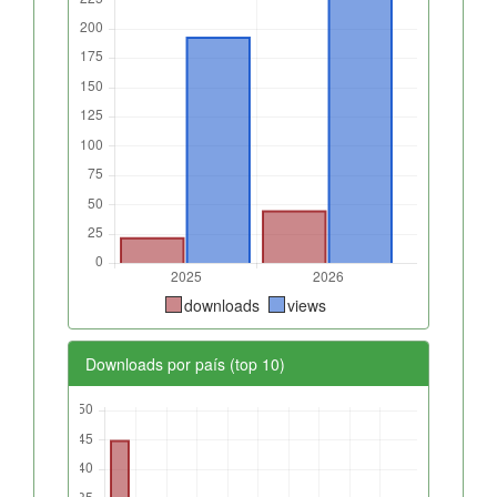
downloads
views
Downloads por país (top 10)