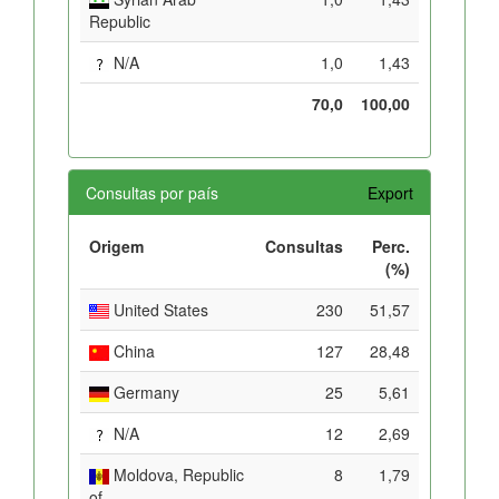
Republic
N/A
1,0
1,43
70,0
100,00
Consultas por país
Export
Origem
Consultas
Perc.
(%)
United States
230
51,57
China
127
28,48
Germany
25
5,61
N/A
12
2,69
Moldova, Republic
8
1,79
of