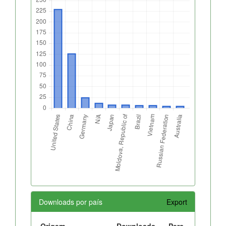
Downloads por país
Export
Origem
Downloads
Perc.