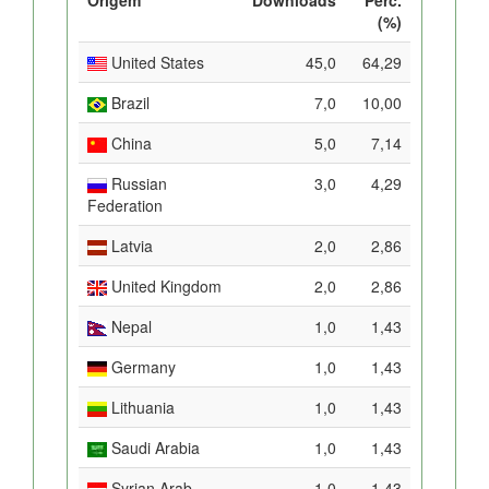
(%)
United States
45,0
64,29
Brazil
7,0
10,00
China
5,0
7,14
Russian
3,0
4,29
Federation
Latvia
2,0
2,86
United Kingdom
2,0
2,86
Nepal
1,0
1,43
Germany
1,0
1,43
Lithuania
1,0
1,43
Saudi Arabia
1,0
1,43
Syrian Arab
1,0
1,43