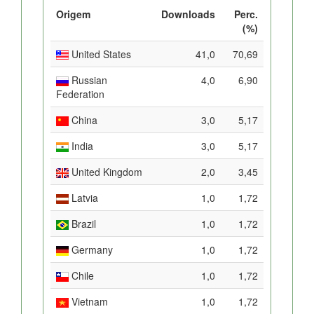
Origem
Downloads
Perc.
(%)
United States
41,0
70,69
Russian
4,0
6,90
Federation
China
3,0
5,17
India
3,0
5,17
United Kingdom
2,0
3,45
Latvia
1,0
1,72
Brazil
1,0
1,72
Germany
1,0
1,72
Chile
1,0
1,72
Vietnam
1,0
1,72