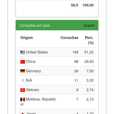
58,0
100,00
Consultas por país
Export
Origem
Consultas
Perc.
(%)
United States
168
51,22
China
88
26,83
Germany
26
7,93
N/A
11
3,35
Vietnam
9
2,74
Moldova, Republic
7
2,13
of
Japan
4
1,22