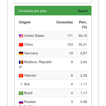
Consultas por país
Export
Origem
Consultas
Perc.
(%)
United States
171
50,15
China
103
30,21
Germany
19
5,57
Moldova, Republic
9
2,64
of
Vietnam
8
2,35
N/A
4
1,17
Brazil
4
1,17
Russian
3
0,88