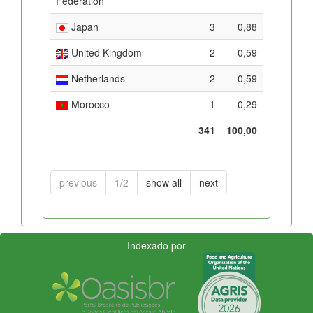
Federation
Japan
3
0,88
United Kingdom
2
0,59
Netherlands
2
0,59
Morocco
1
0,29
341
100,00
previous
1/2
show all
next
Indexado por