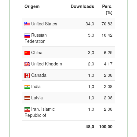
Origem
Downloads
Perc.
(%)
United States
34,0
70,83
Russian
5,0
10,42
Federation
China
3,0
6,25
United Kingdom
2,0
4,17
Canada
1,0
2,08
India
1,0
2,08
Latvia
1,0
2,08
Iran, Islamic
1,0
2,08
Republic of
48,0
100,00