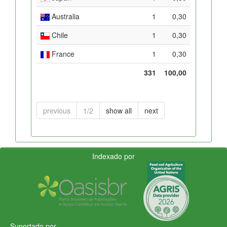
Australia
1
0,30
Chile
1
0,30
France
1
0,30
331
100,00
previous
1/2
show all
next
Indexado por
Suportado por