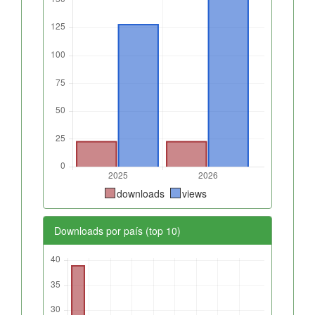
downloads
views
Downloads por país (top 10)