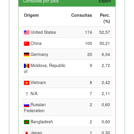
Consultas por país
Export
Origem
Consultas
Perc.
(%)
United States
174
52,57
China
100
30,21
Germany
20
6,04
Moldova, Republic
9
2,72
of
Vietnam
8
2,42
N/A
7
2,11
Russian
2
0,60
Federation
Bangladesh
2
0,60
Japan
1
0,30