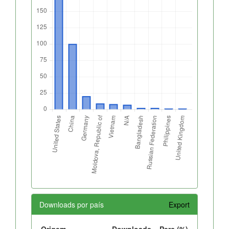
Downloads por país
Export
Origem
Downloads
Perc.(%)