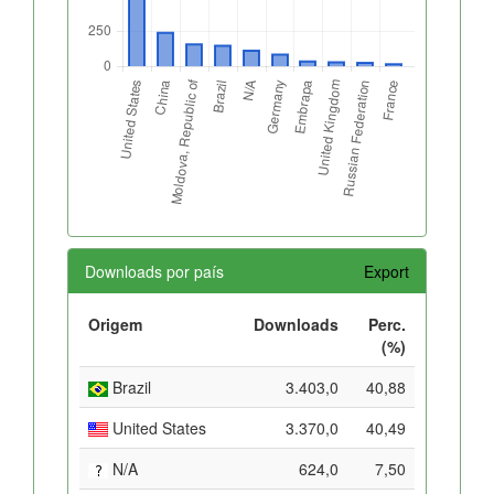
Downloads por país
Export
Origem
Downloads
Perc.
(%)
Brazil
3.403,0
40,88
United States
3.370,0
40,49
N/A
624,0
7,50