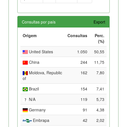
Consultas por país
Export
Origem
Consultas
Perc.
(%)
United States
1.050
50,55
China
244
11,75
Moldova, Republic
162
7,80
of
Brazil
154
7,41
N/A
119
5,73
Germany
91
4,38
Embrapa
42
2,02