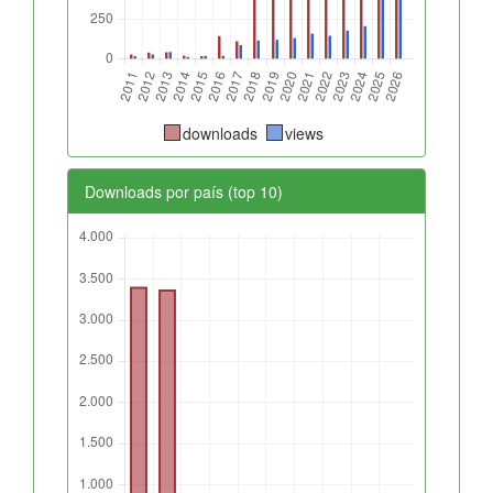
downloads
views
Downloads por país (top 10)