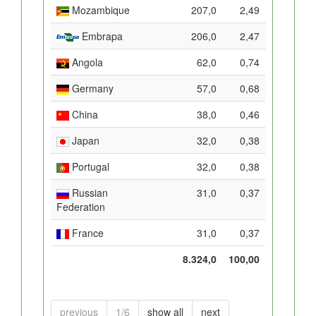
Mozambique
207,0
2,49
Embrapa
206,0
2,47
Angola
62,0
0,74
Germany
57,0
0,68
China
38,0
0,46
Japan
32,0
0,38
Portugal
32,0
0,38
Russian
31,0
0,37
Federation
France
31,0
0,37
8.324,0
100,00
previous
1/6
show all
next