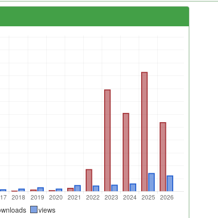
ownloads
views