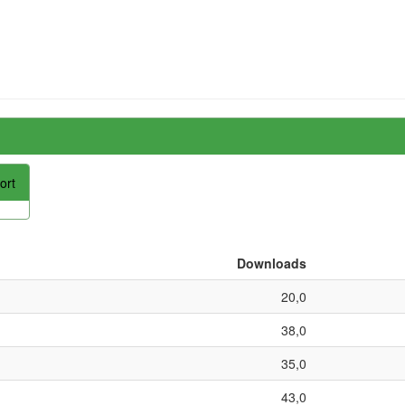
ort
Downloads
20,0
38,0
35,0
43,0