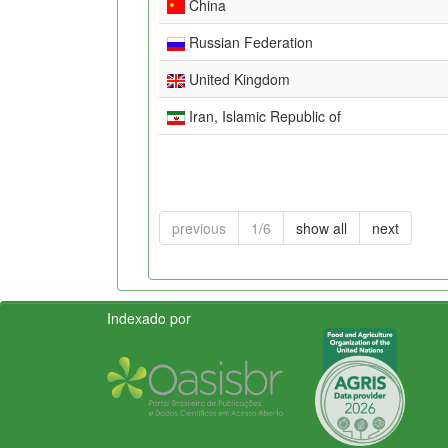
China
Russian Federation
United Kingdom
Iran, Islamic Republic of
previous
1/6
show all
next
Indexado por