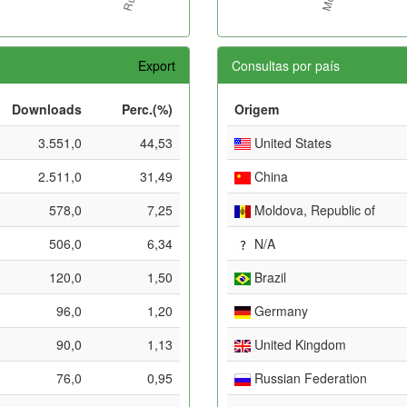
Export
Consultas por país
Downloads
Perc.(%)
Origem
3.551,0
44,53
United States
2.511,0
31,49
China
578,0
7,25
Moldova, Republic of
506,0
6,34
N/A
120,0
1,50
Brazil
96,0
1,20
Germany
90,0
1,13
United Kingdom
76,0
0,95
Russian Federation