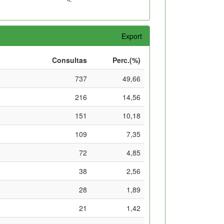
Export
Consultas
Perc.(%)
737
49,66
216
14,56
151
10,18
109
7,35
72
4,85
38
2,56
28
1,89
21
1,42