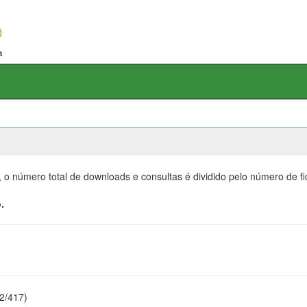
, o número total de downloads e consultas é dividido pelo número de f
.
22/417)