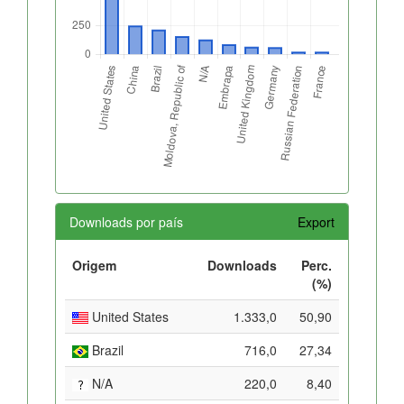
Downloads por país
Export
Origem
Downloads
Perc.
(%)
United States
1.333,0
50,90
Brazil
716,0
27,34
N/A
220,0
8,40