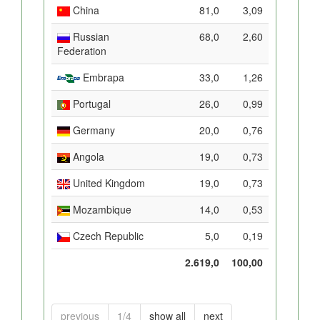
China
81,0
3,09
Russian
68,0
2,60
Federation
Embrapa
33,0
1,26
Portugal
26,0
0,99
Germany
20,0
0,76
Angola
19,0
0,73
United Kingdom
19,0
0,73
Mozambique
14,0
0,53
Czech Republic
5,0
0,19
2.619,0
100,00
previous
1/4
show all
next