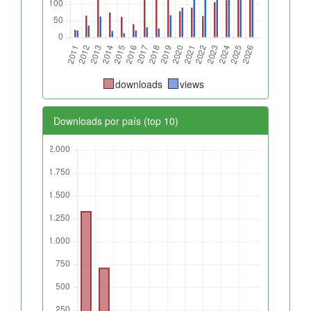
downloads
views
Downloads por país (top 10)