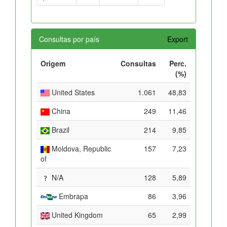
Consultas por país
Export
Origem
Consultas
Perc.
(%)
United States
1.061
48,83
China
249
11,46
Brazil
214
9,85
Moldova, Republic
157
7,23
of
N/A
128
5,89
Embrapa
86
3,96
United Kingdom
65
2,99