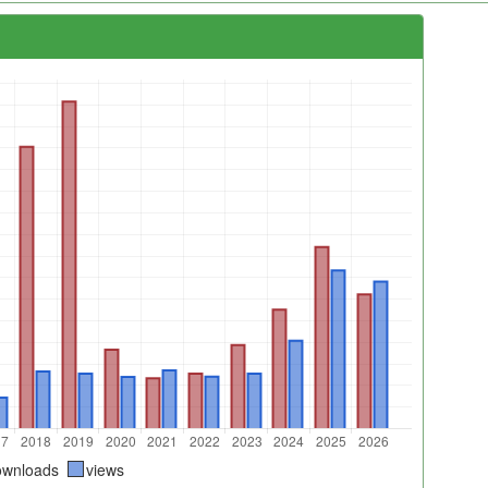
ownloads
views