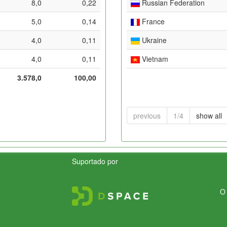
8,0
0,22
Russian Federation
5,0
0,14
France
4,0
0,11
Ukraine
4,0
0,11
Vietnam
3.578,0
100,00
previous
1/4
show all
Suportado por
O 