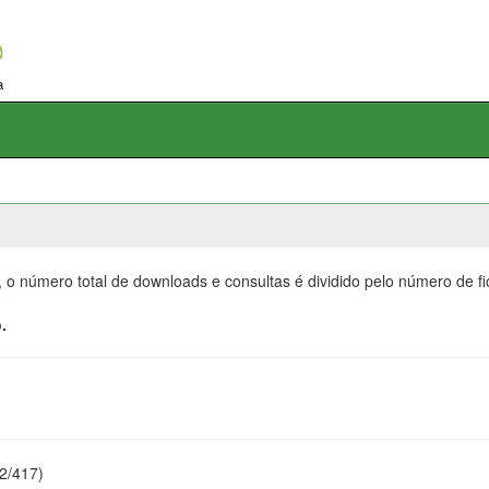
, o número total de downloads e consultas é dividido pelo número de f
.
22/417)