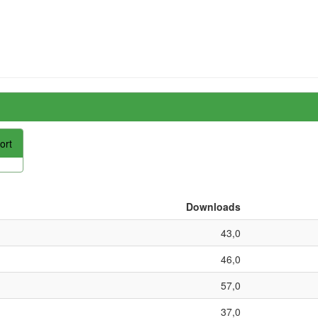
ort
Downloads
43,0
46,0
57,0
37,0