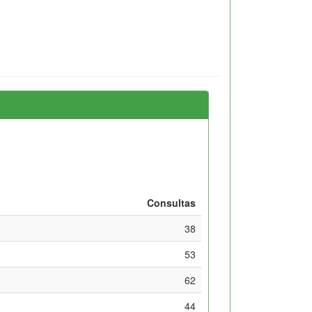
Consultas
38
53
62
44