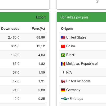
Export
Consultas por país
Downloads
Perc.(%)
Origem
2.465,0
68,89
United States
684,0
19,12
China
162,0
4,53
Brazil
65,0
1,82
Moldova, Republic of
57,0
1,59
N/A
47,0
1,31
United Kingdom
21,0
0,59
Germany
9,0
0,25
Embrapa