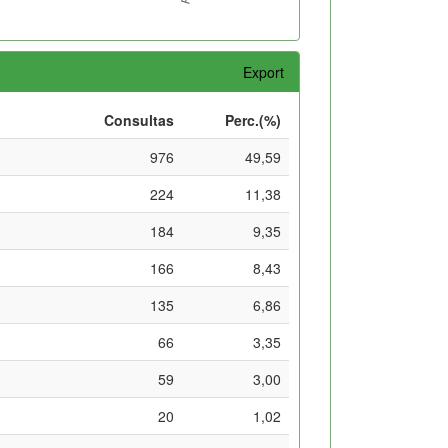
Export
Consultas
Perc.(%)
976
49,59
224
11,38
184
9,35
166
8,43
135
6,86
66
3,35
59
3,00
20
1,02