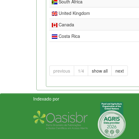
South Africa
United Kingdom
Canada
Costa Rica
previous
1/4
show all
next
Indexado por