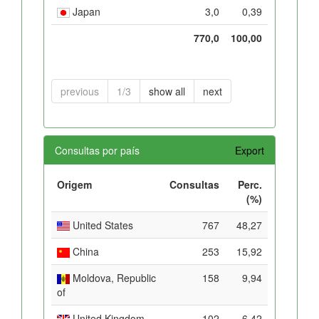
Japan
3,0
0,39
770,0
100,00
previous
1/3
show all
next
Consultas por país
Export
Origem
Consultas
Perc.
(%)
United States
767
48,27
China
253
15,92
Moldova, Republic
158
9,94
of
United Kingdom
102
6,42