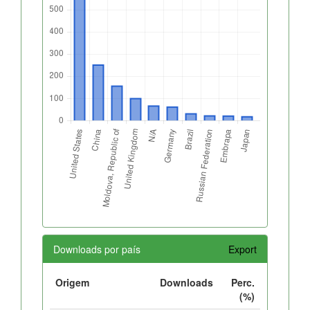
Downloads por país
Export
Origem
Downloads
Perc.
(%)