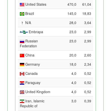
United States
470,0
61,04
Brazil
145,0
18,83
N/A
28,0
3,64
Embrapa
23,0
2,99
Russian
23,0
2,99
Federation
China
20,0
2,60
Germany
18,0
2,34
Canada
4,0
0,52
Paraguay
4,0
0,52
United Kingdom
4,0
0,52
Iran, Islamic
3,0
0,39
Republic of