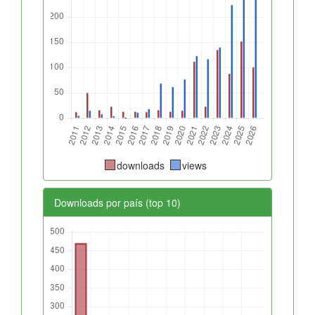
downloads
views
Downloads por país (top 10)