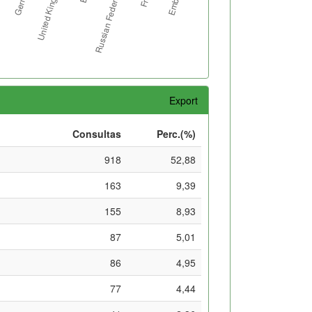
Export
Consultas
Perc.(%)
918
52,88
163
9,39
155
8,93
87
5,01
86
4,95
77
4,44