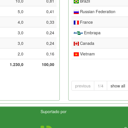
10,0
0,81
Brazil
5,0
0,41
Russian Federation
4,0
0,33
France
3,0
0,24
Embrapa
3,0
0,24
Canada
2,0
0,16
Vietnam
1.230,0
100,00
previous
1/4
show all
Suportado por