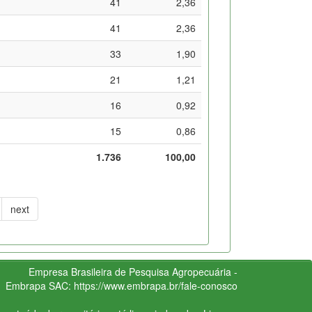
41
2,36
41
2,36
33
1,90
21
1,21
16
0,92
15
0,86
1.736
100,00
next
Empresa Brasileira de Pesquisa Agropecuária -
Embrapa
SAC:
https://www.embrapa.br/fale-conosco