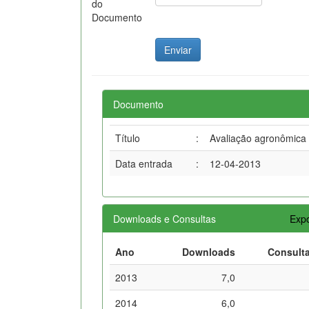
do
Documento
Documento
Título
:
Avaliação agronômica d
Data entrada
:
12-04-2013
Downloads e Consultas
Expo
Ano
Downloads
Consult
2013
7,0
2014
6,0