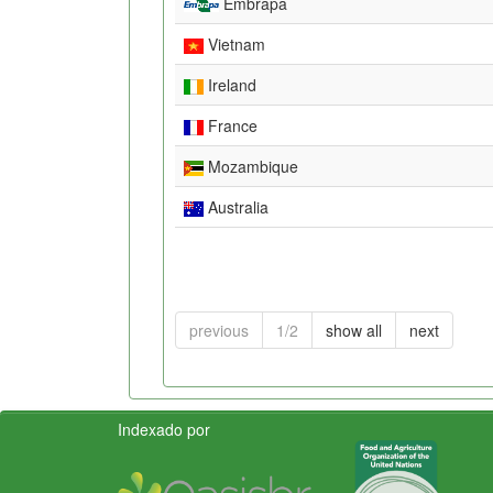
Embrapa
Vietnam
Ireland
France
Mozambique
Australia
previous
1/2
show all
next
Indexado por