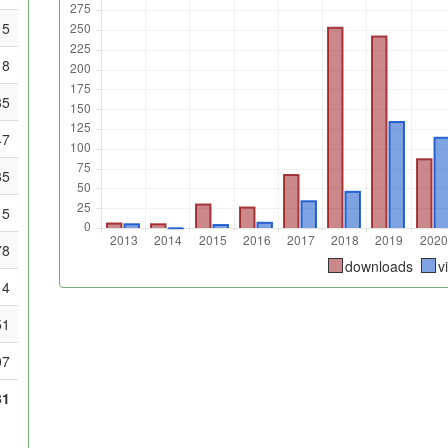
5
8
35
47
35
15
78
downloads
v
14
51
07
31