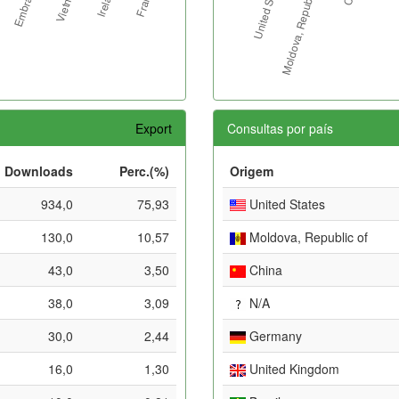
Export
Consultas por país
Downloads
Perc.(%)
Origem
934,0
75,93
United States
130,0
10,57
Moldova, Republic of
43,0
3,50
China
38,0
3,09
N/A
30,0
2,44
Germany
16,0
1,30
United Kingdom