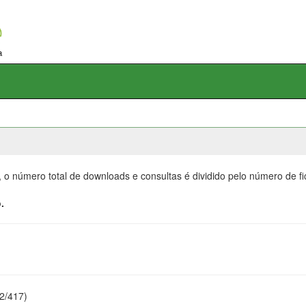
, o número total de downloads e consultas é dividido pelo número de f
.
22/417)