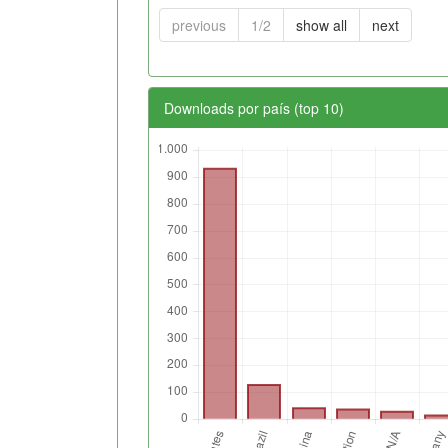
previous
1/2
show all
next
Downloads por país (top 10)