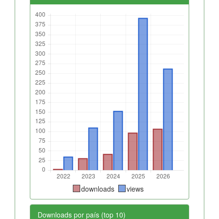
downloads
views
Downloads por país (top 10)