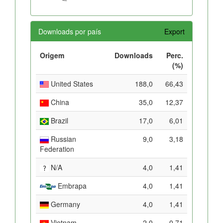
Downloads por país
Export
Origem
Downloads
Perc.
(%)
United States
188,0
66,43
China
35,0
12,37
Brazil
17,0
6,01
Russian
9,0
3,18
Federation
N/A
4,0
1,41
Embrapa
4,0
1,41
Germany
4,0
1,41
Vietnam
2,0
0,71