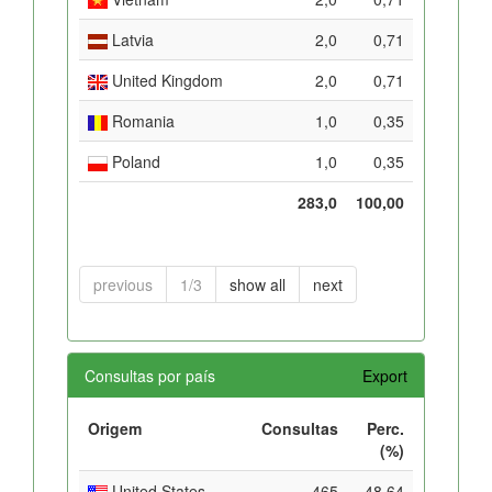
Latvia
2,0
0,71
United Kingdom
2,0
0,71
Romania
1,0
0,35
Poland
1,0
0,35
283,0
100,00
previous
1/3
show all
next
Consultas por país
Export
Origem
Consultas
Perc.
(%)
United States
465
48,64