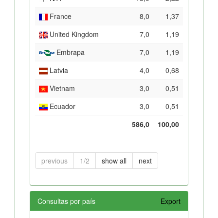
France
8,0
1,37
United Kingdom
7,0
1,19
Embrapa
7,0
1,19
Latvia
4,0
0,68
Vietnam
3,0
0,51
Ecuador
3,0
0,51
586,0
100,00
previous
1/2
show all
next
Consultas por país
Export