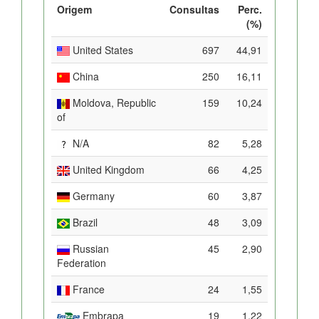
Origem
Consultas
Perc.
(%)
United States
697
44,91
China
250
16,11
Moldova, Republic
159
10,24
of
N/A
82
5,28
United Kingdom
66
4,25
Germany
60
3,87
Brazil
48
3,09
Russian
45
2,90
Federation
France
24
1,55
Embrapa
19
1,22