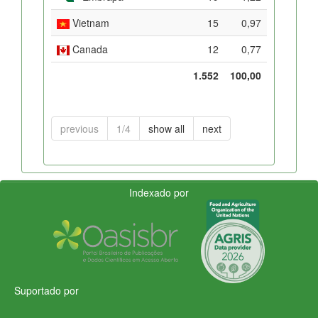
Vietnam
15
0,97
Canada
12
0,77
1.552
100,00
previous
1/4
show all
next
Indexado por
Suportado por