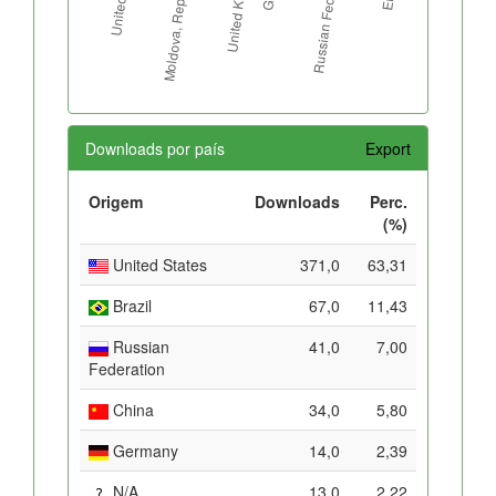
Downloads por país
Export
Origem
Downloads
Perc.
(%)
United States
371,0
63,31
Brazil
67,0
11,43
Russian
41,0
7,00
Federation
China
34,0
5,80
Germany
14,0
2,39
N/A
13,0
2,22