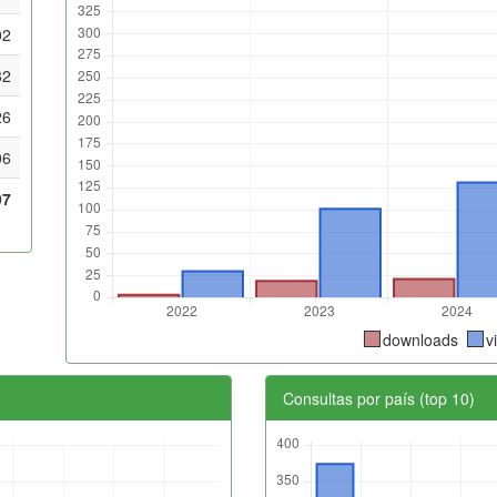
02
32
26
06
97
downloads
v
Consultas por país (top 10)