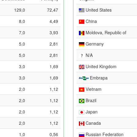
129,0
72,47
United States
8,0
4,49
China
7,0
3,93
Moldova, Republic of
5,0
2,81
Germany
5,0
2,81
N/A
3,0
1,69
United Kingdom
3,0
1,69
Embrapa
2,0
1,12
Vietnam
2,0
1,12
Brazil
2,0
1,12
Japan
2,0
1,12
Canada
1,0
0,56
Russian Federation