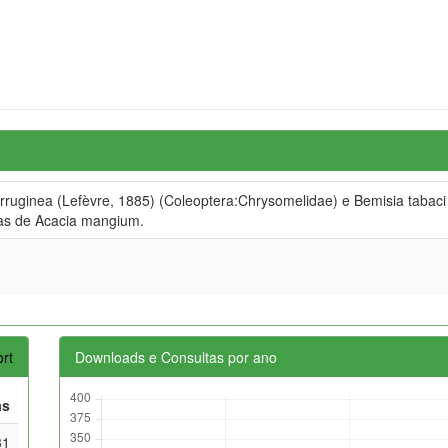
erruginea (Lefèvre, 1885) (Coleoptera:Chrysomelidae) e Bemisia tabac
as de Acacia mangium.
rt
Downloads e Consultas por ano
as
31