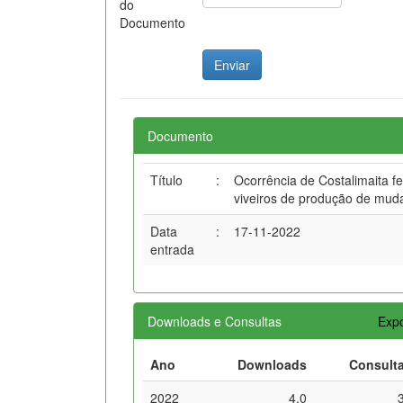
do
Documento
Documento
Título
:
Ocorrência de Costalimaita f
viveiros de produção de mud
Data
:
17-11-2022
entrada
Downloads e Consultas
Expo
Ano
Downloads
Consult
2022
4,0