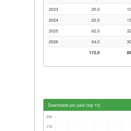
2023
20,0
1
2024
22,0
1
2025
62,0
3
2026
64,0
3
172,0
8
Downloads por país (top 10)