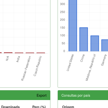
Export
Consultas por país
Downloads
Perc.(%)
Origem