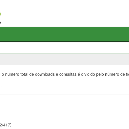
, o número total de downloads e consultas é dividido pelo número de f
.
22/417)