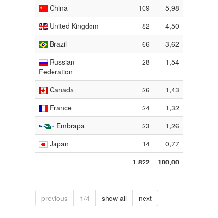
China
109
5,98
United Kingdom
82
4,50
Brazil
66
3,62
Russian
28
1,54
Federation
Canada
26
1,43
France
24
1,32
Embrapa
23
1,26
Japan
14
0,77
1.822
100,00
previous
1/4
show all
next