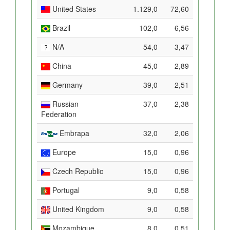
United States
1.129,0
72,60
Brazil
102,0
6,56
N/A
54,0
3,47
China
45,0
2,89
Germany
39,0
2,51
Russian
37,0
2,38
Federation
Embrapa
32,0
2,06
Europe
15,0
0,96
Czech Republic
15,0
0,96
Portugal
9,0
0,58
United Kingdom
9,0
0,58
Mozambique
8,0
0,51