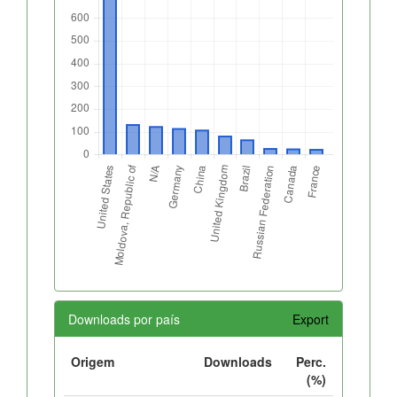
Downloads por país
Export
Origem
Downloads
Perc.
(%)