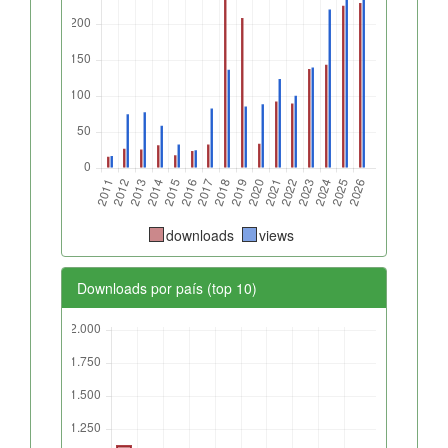
downloads
views
Downloads por país (top 10)