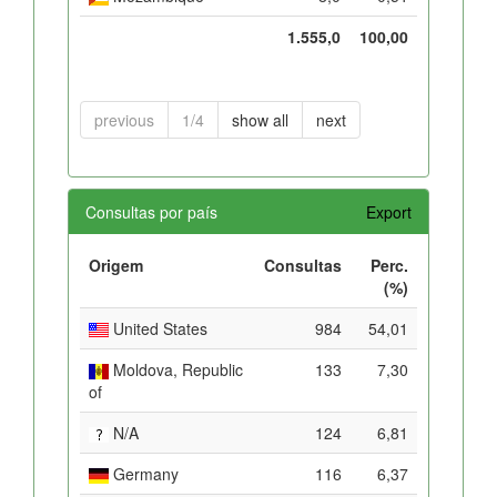
1.555,0
100,00
previous
1/4
show all
next
Consultas por país
Export
Origem
Consultas
Perc.
(%)
United States
984
54,01
Moldova, Republic
133
7,30
of
N/A
124
6,81
Germany
116
6,37