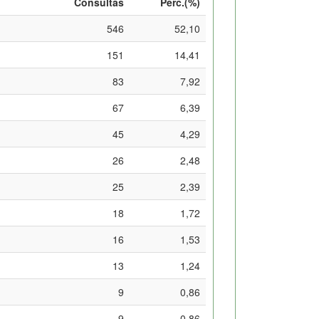
Consultas
Perc.(%)
546
52,10
151
14,41
83
7,92
67
6,39
45
4,29
26
2,48
25
2,39
18
1,72
16
1,53
13
1,24
9
0,86
9
0,86