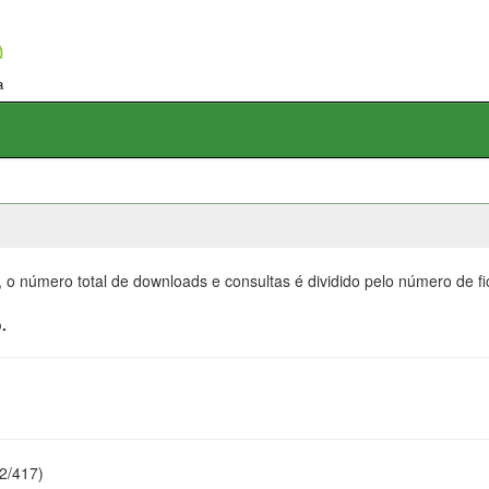
, o número total de downloads e consultas é dividido pelo número de f
.
22/417)