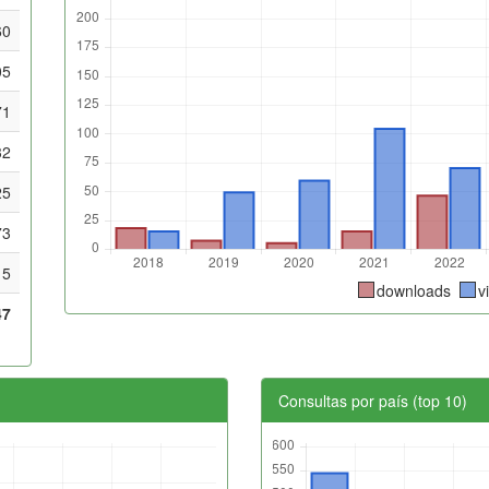
60
05
71
32
25
73
15
downloads
v
47
Consultas por país (top 10)