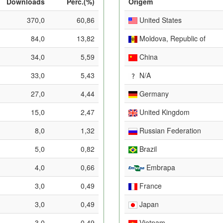
Downloads
Perc.(%)
Origem
370,0
60,86
United States
84,0
13,82
Moldova, Republic of
34,0
5,59
China
33,0
5,43
N/A
27,0
4,44
Germany
15,0
2,47
United Kingdom
8,0
1,32
Russian Federation
5,0
0,82
Brazil
4,0
0,66
Embrapa
3,0
0,49
France
3,0
0,49
Japan
3,0
0,49
Vietnam