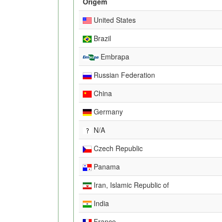
Origem
United States
Brazil
Embrapa
Russian Federation
China
Germany
N/A
Czech Republic
Panama
Iran, Islamic Republic of
India
France