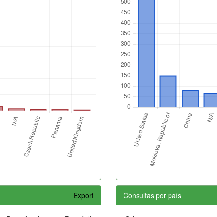
Export
Consultas por país