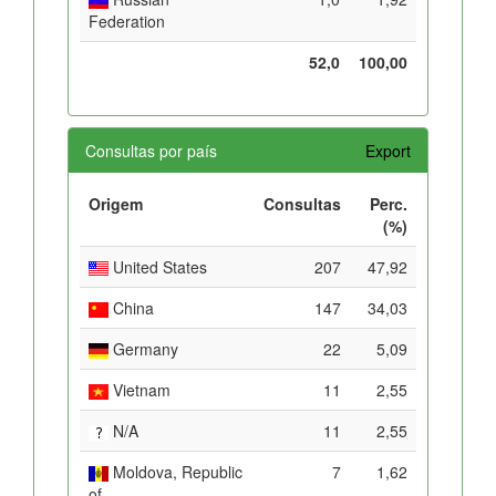
Federation
52,0
100,00
Consultas por país
Export
Origem
Consultas
Perc.
(%)
United States
207
47,92
China
147
34,03
Germany
22
5,09
Vietnam
11
2,55
N/A
11
2,55
Moldova, Republic
7
1,62
of