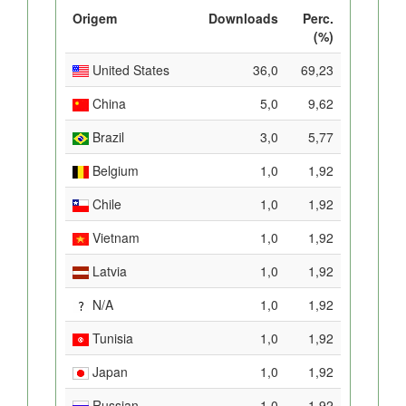
Origem
Downloads
Perc.
(%)
United States
36,0
69,23
China
5,0
9,62
Brazil
3,0
5,77
Belgium
1,0
1,92
Chile
1,0
1,92
Vietnam
1,0
1,92
Latvia
1,0
1,92
N/A
1,0
1,92
Tunisia
1,0
1,92
Japan
1,0
1,92
Russian
1,0
1,92