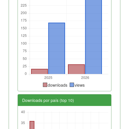
downloads
views
Downloads por país (top 10)