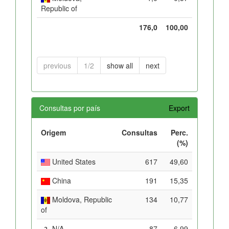
Republic of
176,0
100,00
previous
1/2
show all
next
Consultas por país
Export
Origem
Consultas
Perc.
(%)
United States
617
49,60
China
191
15,35
Moldova, Republic
134
10,77
of
N/A
87
6,99