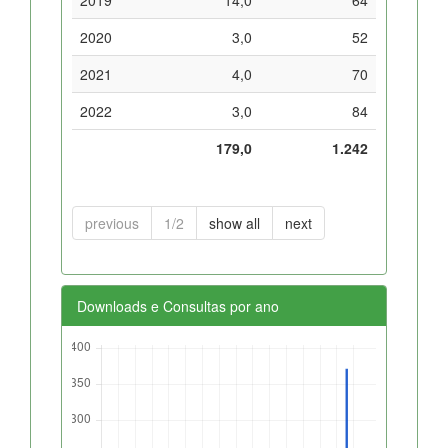
2020
3,0
52
2021
4,0
70
2022
3,0
84
179,0
1.242
previous
1/2
show all
next
Downloads e Consultas por ano