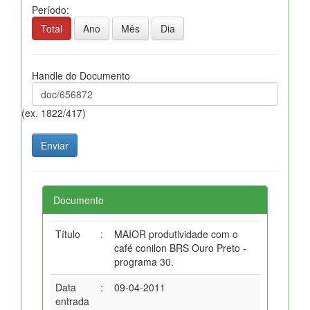
Período:
Total
Ano
Mês
Dia
Handle do Documento
(ex. 1822/417)
Documento
Título
:
MAIOR produtividade com o
café conilon BRS Ouro Preto -
programa 30.
Data
:
09-04-2011
entrada