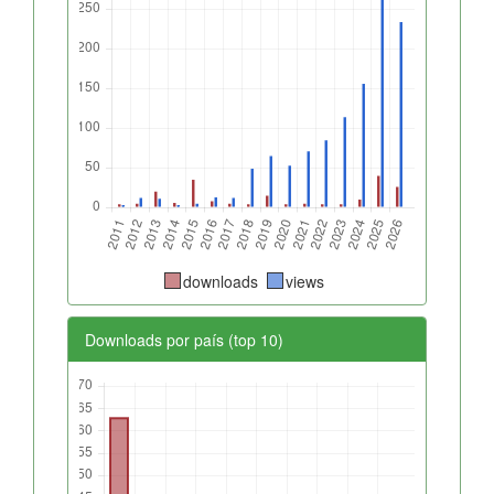
downloads
views
Downloads por país (top 10)