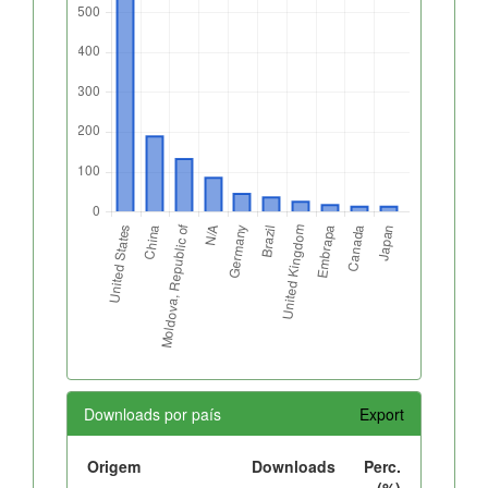
Downloads por país
Export
Origem
Downloads
Perc.
(%)