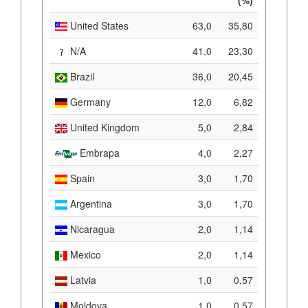
United States
63,0
35,80
N/A
41,0
23,30
Brazil
36,0
20,45
Germany
12,0
6,82
United Kingdom
5,0
2,84
Embrapa
4,0
2,27
Spain
3,0
1,70
Argentina
3,0
1,70
Nicaragua
2,0
1,14
Mexico
2,0
1,14
Latvia
1,0
0,57
Moldova,
1,0
0,57