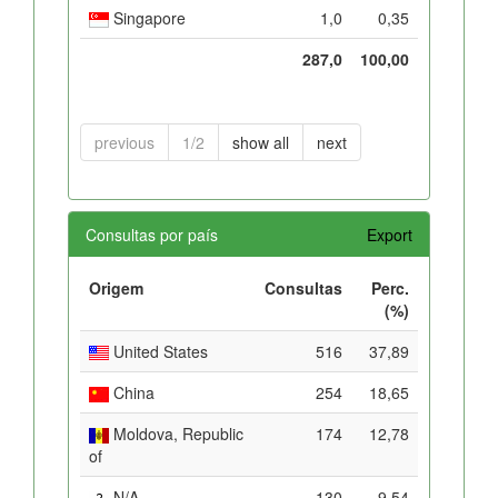
Singapore
1,0
0,35
287,0
100,00
previous
1/2
show all
next
Consultas por país
Export
Origem
Consultas
Perc.
(%)
United States
516
37,89
China
254
18,65
Moldova, Republic
174
12,78
of
N/A
130
9,54