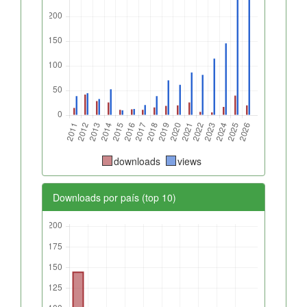
downloads
views
Downloads por país (top 10)