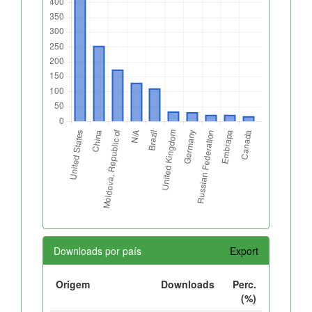
Downloads por país
Export
Origem
Downloads
Perc.
(%)