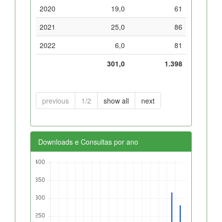
2020
19,0
61
2021
25,0
86
2022
6,0
81
301,0
1.398
previous
1/2
show all
next
Downloads e Consultas por ano