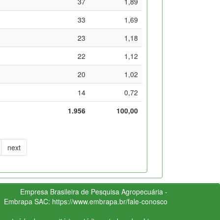
37
1,89
33
1,69
23
1,18
22
1,12
20
1,02
14
0,72
1.956
100,00
next
Empresa Brasileira de Pesquisa Agropecuária -
Embrapa
SAC:
https://www.embrapa.br/fale-conosco