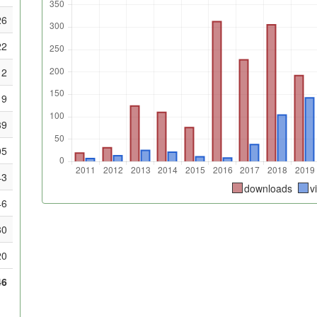
26
22
12
9
39
05
43
downloads
v
46
80
20
46