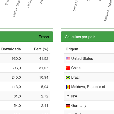
Export
Consultas por país
Downloads
Perc.(%)
Origem
930,0
41,52
United States
696,0
31,07
China
245,0
10,94
Brazil
113,0
5,04
Moldova, Republic of
61,0
2,72
N/A
54,0
2,41
Germany