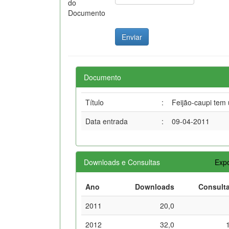
do
Documento
Documento
Título
:
Feijão-caupi tem
Data entrada
:
09-04-2011
Downloads e Consultas
Expo
Ano
Downloads
Consult
2011
20,0
2012
32,0