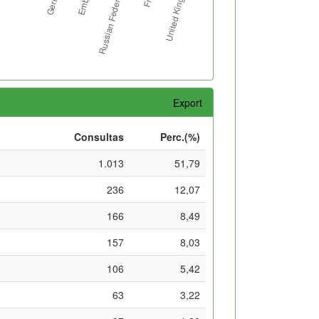
Export
Consultas
Perc.(%)
1.013
51,79
236
12,07
166
8,49
157
8,03
106
5,42
63
3,22