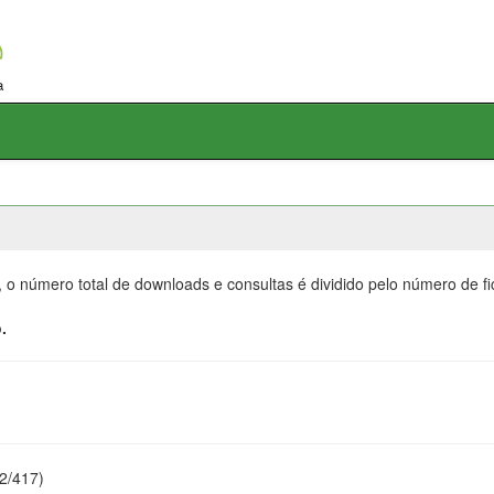
, o número total de downloads e consultas é dividido pelo número de f
.
22/417)