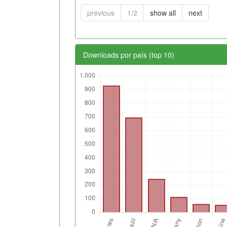
previous
1/2
show all
next
Downloads por país (top 10)