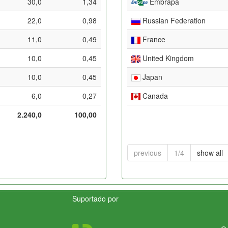
30,0
1,34
Embrapa
22,0
0,98
Russian Federation
11,0
0,49
France
10,0
0,45
United Kingdom
10,0
0,45
Japan
6,0
0,27
Canada
2.240,0
100,00
previous
1/4
show all
Suportado por