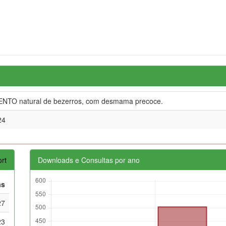
NTO natural de bezerros, com desmama precoce.
24
rt
Downloads e Consultas por ano
as
27
23