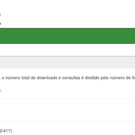
, o número total de downloads e consultas é dividido pelo número de f
.
22/417)