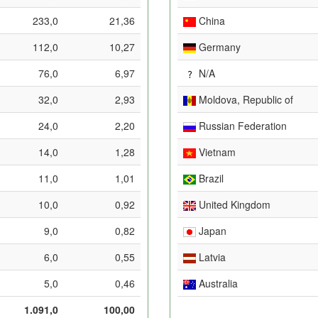
233,0
21,36
China
112,0
10,27
Germany
76,0
6,97
N/A
32,0
2,93
Moldova, Republic of
24,0
2,20
Russian Federation
14,0
1,28
Vietnam
11,0
1,01
Brazil
10,0
0,92
United Kingdom
9,0
0,82
Japan
6,0
0,55
Latvia
5,0
0,46
Australia
1.091,0
100,00