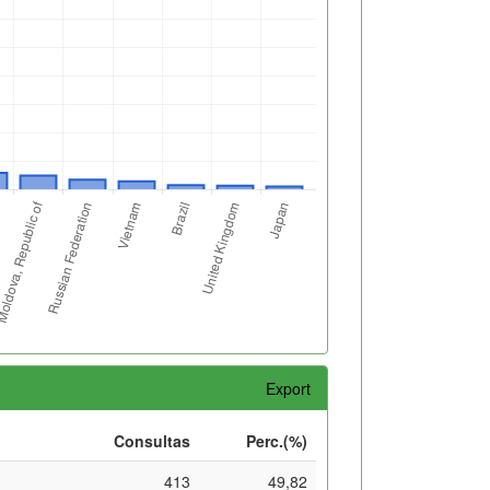
Export
Consultas
Perc.(%)
413
49,82