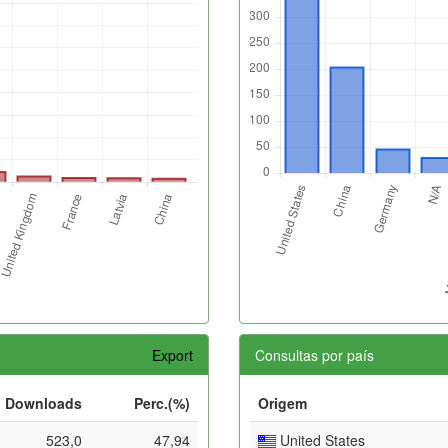
Export
Consultas por país
Downloads
Perc.(%)
Origem
523,0
47,94
United States