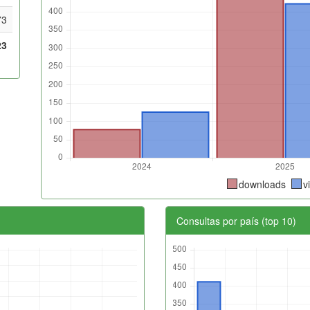
73
23
downloads
v
Consultas por país (top 10)