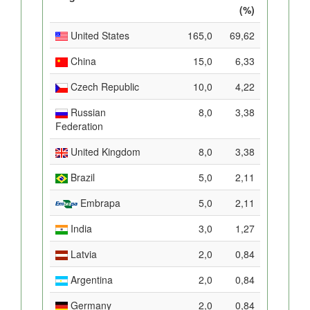
(%)
United States
165,0
69,62
China
15,0
6,33
Czech Republic
10,0
4,22
Russian
8,0
3,38
Federation
United Kingdom
8,0
3,38
Brazil
5,0
2,11
Embrapa
5,0
2,11
India
3,0
1,27
Latvia
2,0
0,84
Argentina
2,0
0,84
Germany
2,0
0,84