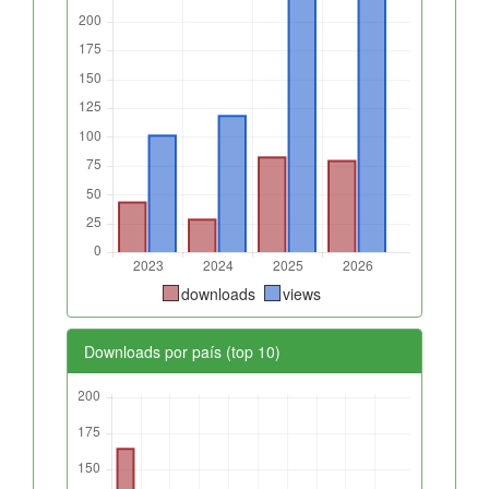
downloads
views
Downloads por país (top 10)