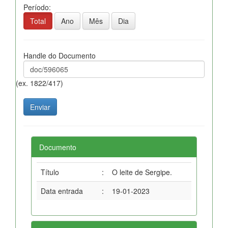
Período:
Total
Ano
Mês
Dia
Handle do Documento
(ex. 1822/417)
Documento
Título
:
O leite de Sergipe.
Data entrada
:
19-01-2023