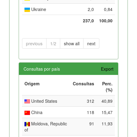
Ukraine
2,0
0,84
237,0
100,00
previous
1/2
show all
next
Consultas por país
Export
Origem
Consultas
Perc.
(%)
United States
312
40,89
China
118
15,47
Moldova, Republic
91
11,93
of