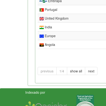
Embrapa
Portugal
United Kingdom
India
Europe
Angola
previous
1/4
show all
next
Indexado por