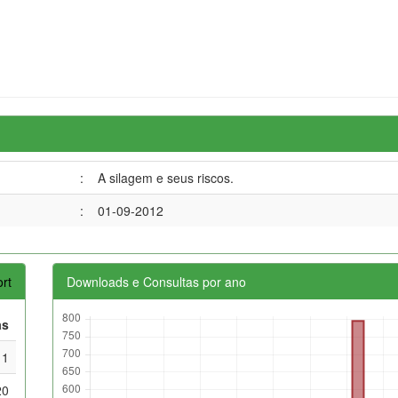
:
A silagem e seus riscos.
:
01-09-2012
rt
Downloads e Consultas por ano
as
11
20