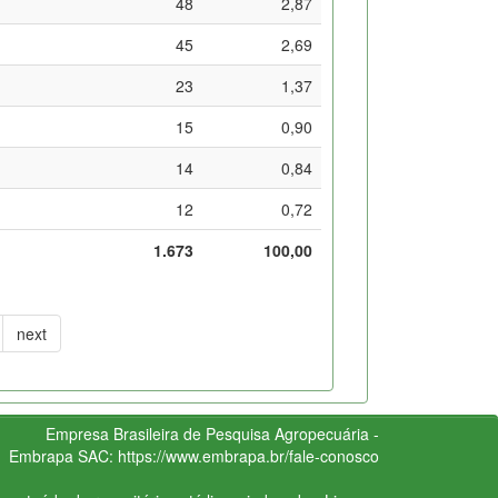
48
2,87
45
2,69
23
1,37
15
0,90
14
0,84
12
0,72
1.673
100,00
next
Empresa Brasileira de Pesquisa Agropecuária -
Embrapa
SAC:
https://www.embrapa.br/fale-conosco