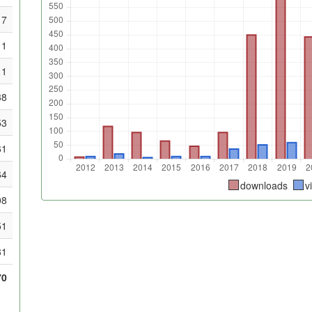
7
11
11
38
53
61
64
downloads
v
08
51
81
70