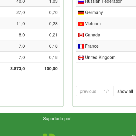
40,0
1,03
Russian Federation
27,0
0,70
Germany
11,0
0,28
Vietnam
8,0
0,21
Canada
7,0
0,18
France
7,0
0,18
United Kingdom
3.873,0
100,00
previous
1/4
show all
Suportado por