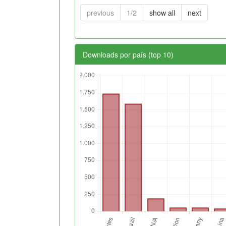
previous
1/2
show all
next
Downloads por país (top 10)