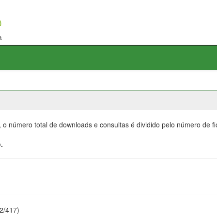
, o número total de downloads e consultas é dividido pelo número de f
.
22/417)