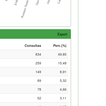
Export
Consultas
Perc.(%)
834
49,85
259
15,48
149
8,91
89
5,32
78
4,66
52
3,11