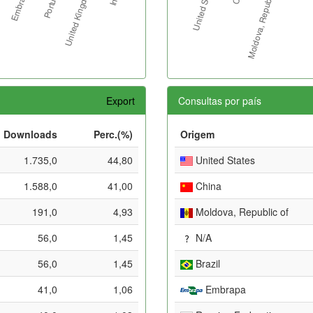
Export
Consultas por país
Downloads
Perc.(%)
Origem
1.735,0
44,80
United States
1.588,0
41,00
China
191,0
4,93
Moldova, Republic of
56,0
1,45
N/A
56,0
1,45
Brazil
41,0
1,06
Embrapa