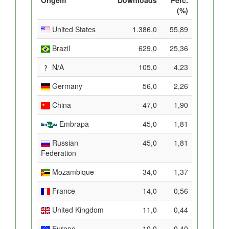
(%)
United States
1.386,0
55,89
Brazil
629,0
25,36
N/A
105,0
4,23
Germany
56,0
2,26
China
47,0
1,90
Embrapa
45,0
1,81
Russian
45,0
1,81
Federation
Mozambique
34,0
1,37
France
14,0
0,56
United Kingdom
11,0
0,44
Europe
10,0
0,40