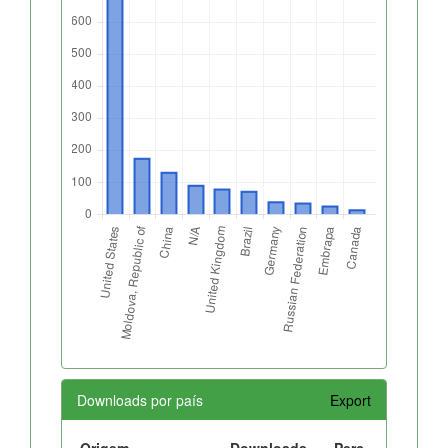
Downloads por país
Export
Origem
Downloads
Perc.