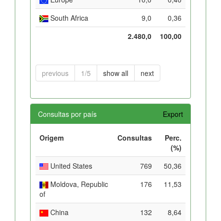
South Africa
9,0
0,36
2.480,0
100,00
previous
1/5
show all
next
Consultas por país
Export
Origem
Consultas
Perc.
(%)
United States
769
50,36
Moldova, Republic
176
11,53
of
China
132
8,64