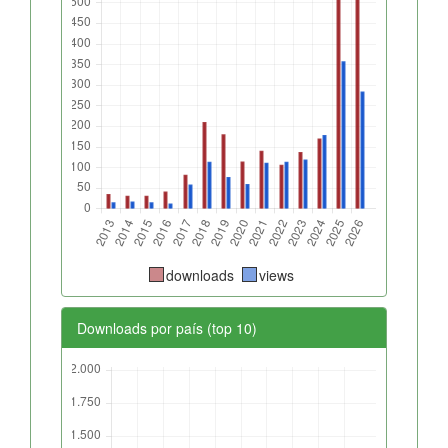
downloads
views
Downloads por país (top 10)