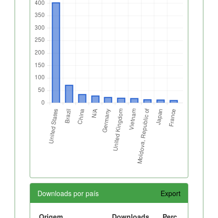
Downloads por país
Export
Origem
Downloads
Perc.