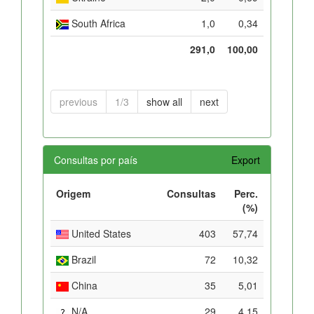
South Africa
1,0
0,34
291,0
100,00
previous
1/3
show all
next
Consultas por país
Export
Origem
Consultas
Perc.
(%)
United States
403
57,74
Brazil
72
10,32
China
35
5,01
N/A
29
4,15