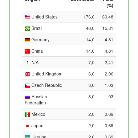
(%)
United States
176,0
60,48
Brazil
46,0
15,81
Germany
14,0
4,81
China
14,0
4,81
N/A
7,0
2,41
United Kingdom
6,0
2,06
Czech Republic
3,0
1,03
Russian
3,0
1,03
Federation
Mexico
2,0
0,69
Japan
2,0
0,69
Ukraine
2,0
0,69