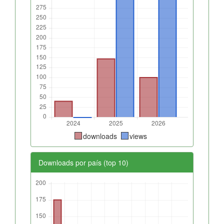
downloads
views
Downloads por país (top 10)