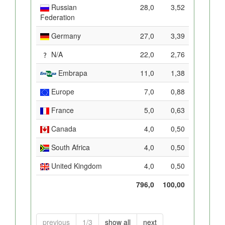
Russian
28,0
3,52
Federation
Germany
27,0
3,39
N/A
22,0
2,76
Embrapa
11,0
1,38
Europe
7,0
0,88
France
5,0
0,63
Canada
4,0
0,50
South Africa
4,0
0,50
United Kingdom
4,0
0,50
796,0
100,00
previous
1/3
show all
next