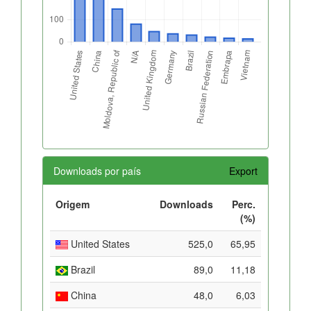
Downloads por país
Export
Origem
Downloads
Perc.
(%)
United States
525,0
65,95
Brazil
89,0
11,18
China
48,0
6,03