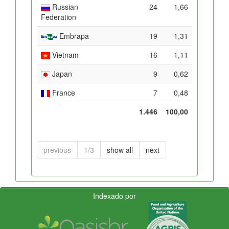
Russian
24
1,66
Federation
Embrapa
19
1,31
Vietnam
16
1,11
Japan
9
0,62
France
7
0,48
1.446
100,00
previous
1/3
show all
next
Indexado por