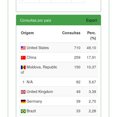
Consultas por país
Export
Origem
Consultas
Perc.
(%)
United States
710
49,10
China
259
17,91
Moldova, Republic
150
10,37
of
N/A
82
5,67
United Kingdom
49
3,39
Germany
39
2,70
Brazil
33
2,28