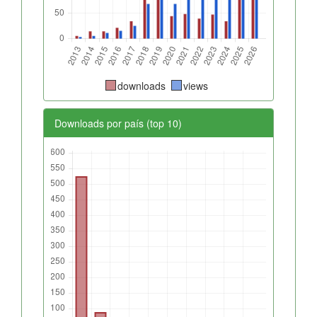
downloads
views
Downloads por país (top 10)